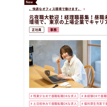
。快適なオフィス環境で働けます。
元夜職大歓迎！経理職募集！昼職
環境で、東京の上場企業でキャリ
正社員
事務
残業少なめで昼職転職OKな求人
未経験OKで昼職
土日祝休みで昼職転職OKな求人
福利厚生充実で昼