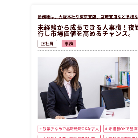
勤務地は、大阪本社や東京支店、宮城支店など多様
未経験から成長できる人事職！夜
行し市場価値を高めるチャンス。
正社員
事務
残業少なめで昼職転職OKな求人
未経験OKで昼職