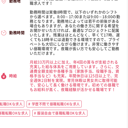
勤務地
職求人です！
勤務時間は実働8時間で、以下のいずれかのシフト
から選べます。8:00～17:00または9:00～18:00の勤
務となります。勤務地によっては若干の前後がある
場合もありますが、あなたの働き方に関する希望を
お聞かせいただければ、最適なプロジェクトに配属
勤務時間
いたします。残業はほとんどなく、早くて17時、遅
くても18時半には退勤できる環境ですので、プライ
ベートも大切にしながら働けます。非常に働きやす
い昼職環境です。夜職が長い方でも安心してご勤務
いただけます。
月給33万円以上に加え、年4回の賞与が支給される
充実した給与体系をご用意しています。さらに、交
通費全額支給や各種手当（家族手当、役職手当、資
格手当など）も充実。年間休日は125日以上で、完
時給
全週休2日制を実現。育児休暇は男女共に取得可能
で、安心して長く働ける環境です。初めての昼職で
もお給料が高く、夜職経験が活かせる職場です！
転職OKな求人
学歴不問で昼職転職OKな求人
職転職OKな求人
服装自由で昼職転職OKな求人