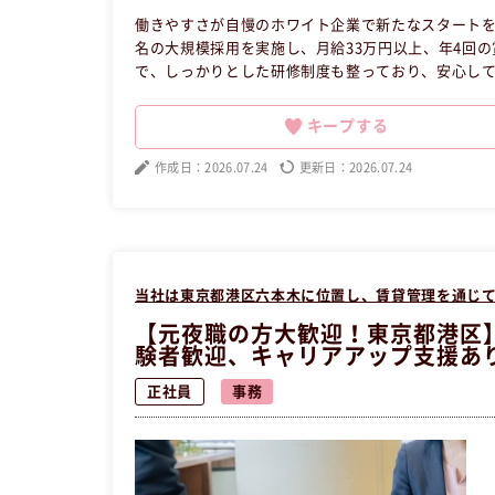
働きやすさが自慢のホワイト企業で新たなスタートを
名の大規模採用を実施し、月給33万円以上、年4回
で、しっかりとした研修制度も整っており、安心し
すい昼職職場です。あなたのご応募をお待ちしていま
の求人です。
キープする
作成日：2026.07.24
更新日：2026.07.24
当社は東京都港区六本木に位置し、賃貸管理を通じ
【元夜職の方大歓迎！東京都港区
験者歓迎、キャリアアップ支援あ
正社員
事務