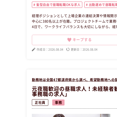
髪型自由で昼職転職OKな求人
出勤遅めで昼職転職
経理ポジションとして上場企業の連結決算や情報開示
中心に380名以上が在籍。プロジェクトチームで業
4日で、ワークライフバランスも大切にしながら、経
経験でも大丈夫です！ この昼職求人は東京都品川区
キープする
作成日：2026.08.04
更新日：2026.08.04
勤務地は全国47都道府県から選べ、希望勤務地への
元夜職歓迎の昼職求人！未経験者歓
事務職の求人」
正社員
事務