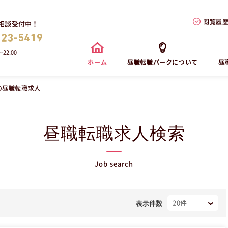
閲覧履
相談受付中！
823-5419
22:00
ホーム
昼職転職パークについて
昼
の昼職転職求人
昼職転職求人検索
Job search
表示件数