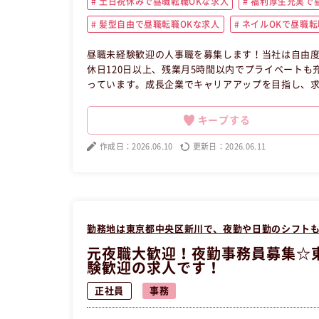
土日祝休みで昼職転職OKな求人
福利厚生充実で昼
髪型自由で昼職転職OKな求人
ネイルOKで昼職転
昼職未経験歓迎の人事職を募集します！当社は自由
休日120日以上、残業月5時間以内でプライベート
っています。成長企業でキャリアアップを目指し、
を持って人事業務に携わりましょう！夜職経験の方大
い方の求人です。
キープする
作成日：2026.06.10
更新日：2026.06.11
勤務地は東京都中央区新川で、夜勤や日勤のシフト
元夜職大歓迎！夜勤事務員募集☆
験歓迎の求人です！
正社員
事務