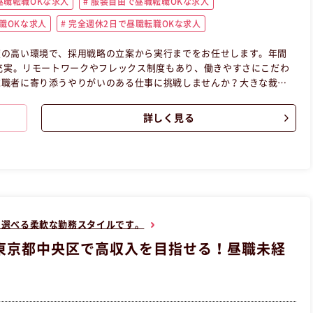
職転職OKな求人
服装自由で昼職転職OKな求人
職OKな求人
完全週休2日で昼職転職OKな求人
度の高い環境で、採用戦略の立案から実行までをお任せします。年間
も充実。リモートワークやフレックス制度もあり、働きやすさにこだわ
求職者に寄り添うやりがいのある仕事に挑戦しませんか？大きな裁量
歓迎です！ この昼職求人は東京都港区正社員事務の昼職へ転職した
詳しく見る
も選べる柔軟な勤務スタイルです。
東京都中央区で高収入を目指せる！昼職未経