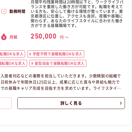
月間平均残業時間は20時間以下と、ワークライフバ
ランスを重視した働き方が可能です。転職を考えて
いる方も、安心して働ける環境が整っています。東
勤務時間
京都港区に位置し、アクセスも良好。夜職や昼職に
関わらず、あなたのライフスタイルに合わせた働き
方ができる昼職職場です。
250,000
月給
円 〜
転職OKな求人
学歴不問で昼職転職OKな求人
転職OKな求人
髪型自由で昼職転職OKな求人
や入居者対応などの業務を担当していただきます。少数精鋭の組織で
日祝休みで年間休日125日以上、成果に応じた賞与や昇給も魅力で
場での昼職キャリア形成を目指す方を求めています。ライフスタイル
求人です！ この昼職求人は東京都港区正社員事務の昼職へ転職した
詳しく見る