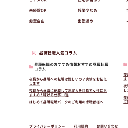
未経験OK
残業少なめ
髪型自由
出勤遅め
昼職転職人気コラム
昼職転職のおすすめ情報おすすめ昼職転職
コラム
夜
す
夜職から昼職への転職は難しいの？実情をお伝え
します
夜
し
夜職から昼職に転職して高収入を目指す女性にお
すすめ！稼げる仕事11選
夜
て
はじめて昼職転職パークのご利用の求職者様へ
プライバシーポリシー
利用規約
お問い合わせ