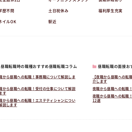
学歴不問
土日祝休み
福利厚生充実
ネイルOK
駅近
昼職転職時の職種おすすめ昼職転職コラム
昼職転職の面接お
職から昼職への転職！事務職について解説しま
【夜職から昼職への転
介します
職から昼職への転職！受付の仕事について解説
夜職から昼職への転職
ます
夜職から昼職への転職
職から昼職への転職！エステティシャンについ
12選
解説します