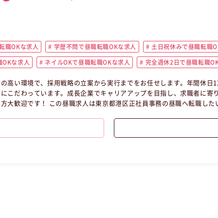
転職OKな求人
学歴不問で昼職転職OKな求人
土日祝休みで昼職転職O
OKな求人
ネイルOKで昼職転職OKな求人
完全週休2日で昼職転職O
の高い環境で、採用戦略の立案から実行までをお任せします。年間休日1
さにこだわっています。成長企業でキャリアアップを目指し、求職者に寄
方大歓迎です！ この昼職求人は東京都港区正社員事務の昼職へ転職した