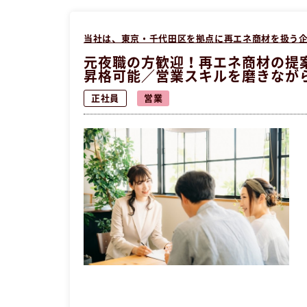
当社は、東京・千代田区を拠点に再エネ商材を扱う
元夜職の方歓迎！再エネ商材の提
昇格可能／営業スキルを磨きなが
もOK
正社員
営業