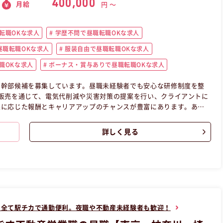
400,000
月給
円 〜
転職OKな求人
学歴不問で昼職転職OKな求人
職転職OKな求人
服装自由で昼職転職OKな求人
職OKな求人
ボーナス・賞与ありで昼職転職OKな求人
う幹部候補を募集しています。昼職未経験者でも安心な研修制度を整
販売を通じて、電気代削減や災害対策の提案を行い、クライアントに
果に応じた報酬とキャリアアップのチャンスが豊富にあります。あな
、歓迎の求人です！ この昼職求人は東京都千代田区正社員営業の昼
詳しく見る
！全て駅チカで通勤便利。夜職や不動産未経験者も歓迎！