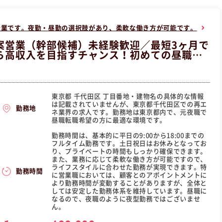
企業です。夜勤・昼勤の選択肢があり、柔軟な働き方が可能です。
案営業（幹部候補）未経験歓迎／最短3ヶ月で
ら高収入を目指すチャンス！初めての昼職で
東京都 千代田区 丁目番地・建物名の具体的な情報
は記載されていませんが、東京都千代田区での再エ
勤務地
ネ業界の求人です。勤務地は東京都内で、元夜職で
昼職転職希望の方に最適な環境です。
勤務時間は、基本的に平日の9:00から18:00までの
フルタイム勤務です。土日祝日はお休みとなってお
り、プライベートの時間もしっかり確保できます。
また、業務に応じて柔軟な働き方が可能ですので、
ライフスタイルに合わせた勤務が実現できます。特
勤務時間
に営業職においては、顧客とのアポイントメントに
より勤務時間が変動することがありますが、全体と
しては安定した勤務体系を維持しています。昼職に
なるので、夜職のように夜型勤務ではございませ
ん。