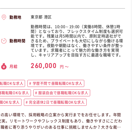
東京都 港区
勤務地
勤務時間は、10:00～19:00（実働8時間、休憩1時
間）となっており、フレックスタイム制度も選択可
能です。残業は月5時間以内で、原則定時退社がで
きるため、プライベートも大切にしながら働ける環
勤務時間
境です。夜勤や朝勤はなく、働きやすい条件が整っ
ています。求職者にとって魅力的な働き方を実現
し、キャリアアップを目指す方に最適な職場です。
260,000
月給
円 〜
転職OKな求人
学歴不問で昼職転職OKな求人
職転職OKな求人
服装自由で昼職転職OKな求人
職OKな求人
完全週休2日で昼職転職OKな求人
度の高い環境で、採用戦略の立案から実行までをお任せします。年間
も充実。リモートワークやフレックス制度もあり、働きやすさにこだわ
求職者に寄り添うやりがいのある仕事に挑戦しませんか？大きな裁量