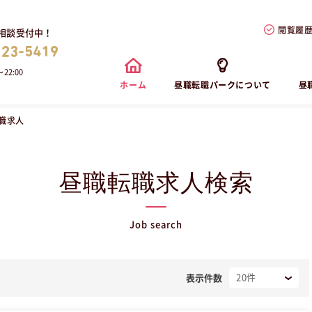
閲覧履
相談受付中！
823-5419
22:00
ホーム
昼職転職パークについて
昼
職求人
昼職転職求人検索
Job search
表示件数