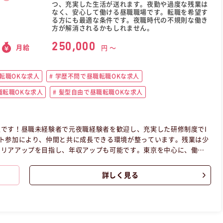
つ、充実した生活が送れます。夜勤や過度な残業は
なく、安心して働ける昼職職場です。転職を希望す
る方にも最適な条件です。夜職時代の不規則な働き
方が解消されるかもしれません。
250,000
月給
円 〜
転職OKな求人
学歴不問で昼職転職OKな求人
転職OKな求人
髪型自由で昼職転職OKな求人
です！昼職未経験者で元夜職経験者を歓迎し、充実した研修制度でI
ト参加により、仲間と共に成長できる環境が整っています。残業は少
ャリアアップを目指し、年収アップも可能です。東京を中心に、働き
区正社員ITエンジニアの昼職へ転職したい方の求人です。
詳しく見る