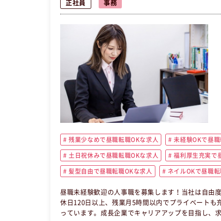
正社員
事務
残業少なめで昼職転職OKな求人
未経験OKで昼職
土日祝休みで昼職転職OKな求人
福利厚生充実で昼
髪型自由で昼職転職OKな求人
ネイルOKで昼職転
昼職未経験歓迎の人事職を募集します！当社は自由
休日120日以上、残業月5時間以内でプライベート
っています。成長企業でキャリアアップを目指し、