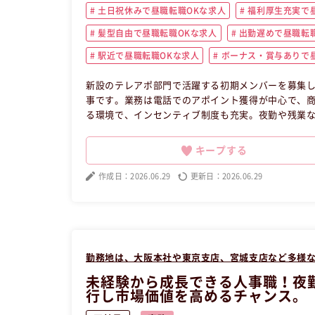
土日祝休みで昼職転職OKな求人
福利厚生充実で昼
髪型自由で昼職転職OKな求人
出勤遅めで昼職転職
駅近で昼職転職OKな求人
ボーナス・賞与ありで昼
新設のテレアポ部門で活躍する初期メンバーを募集
事です。業務は電話でのアポイント獲得が中心で、
る環境で、インセンティブ制度も充実。夜勤や残業
田区で、土日祝休みの好条件です。 この昼職求人は
キープする
作成日：2026.06.29
更新日：2026.06.29
勤務地は、大阪本社や東京支店、宮城支店など多様
未経験から成長できる人事職！夜
行し市場価値を高めるチャンス。