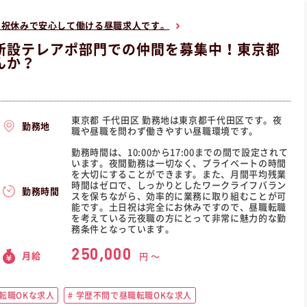
日祝休みで安心して働ける昼職求人です。
新設テレアポ部門での仲間を募集中！東京都
んか？
東京都 千代田区 勤務地は東京都千代田区です。夜
勤務地
職や昼職を問わず働きやすい昼職環境です。
勤務時間は、10:00から17:00までの間で設定されて
います。夜間勤務は一切なく、プライベートの時間
を大切にすることができます。また、月間平均残業
時間はゼロで、しっかりとしたワークライフバラン
勤務時間
スを保ちながら、効率的に業務に取り組むことが可
能です。土日祝は完全にお休みですので、昼職転職
を考えている元夜職の方にとって非常に魅力的な勤
務条件となっています。
250,000
月給
円 〜
転職OKな求人
学歴不問で昼職転職OKな求人