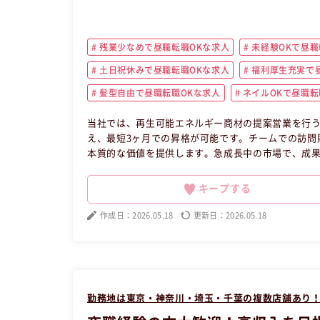
残業少なめで昼職転職OKな求人
未経験OKで昼職
土日祝休みで昼職転職OKな求人
福利厚生充実で昼
髪型自由で昼職転職OKな求人
ネイルOKで昼職転
当社では、再生可能エネルギー商材の提案営業を行
え、最短3ヶ月での昇格が可能です。チームでの訪問
本質的な価値を提供します。急成長中の市場で、成
たの成長を支える環境がここにあります。元夜職の方
職へ転職したい方の求人です。
キープする
作成日：2026.05.18
更新日：2026.05.18
勤務地は東京・神奈川・埼玉・千葉の複数店舗あり