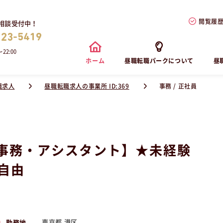
閲覧履
相談受付中！
823-5419
22:00
ホーム
昼職転職パークについて
昼
職求人
昼職転職求人の事業所 ID:369
事務 / 正社員
事務・アシスタント】★未経験
自由
東京都 港区
勤務地