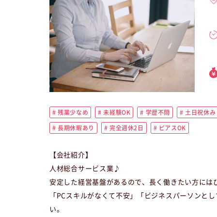
残業少なめ
未経験OK
学歴不問
土日祝休み
長期休暇あり
完全週休2日
ピアスOK
【会社紹介】
人材総合サービス業♪
安定した経営基盤があるので、長く働きたい方には
「PCスキルがなくて不安」「ビジネスパーソンと
い。