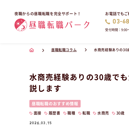
お電話でもご
夜職からの昼職転職を完全サポート！
03-6
受付時間：9:00〜
昼職転職コラム
水商売経験ありの3
水商売経験ありの30歳で
説します
昼職転職のおすすめ情報
面接
履歴書
職種
転職
水商売
30歳
2026.03.15