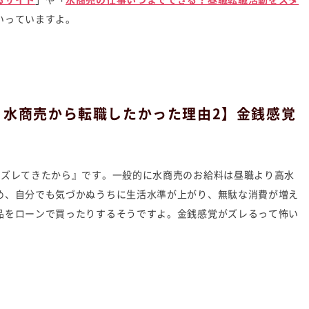
るサイト
」や「
水商売の仕事いつまでできる？昼職転職活動をスタ
いっていますよ。
｜水商売から転職したかった理由2】金銭感覚
がズレてきたから』です。一般的に水商売のお給料は昼職より高水
め、自分でも気づかぬうちに生活水準が上がり、無駄な消費が増え
品をローンで買ったりするそうですよ。金銭感覚がズレるって怖い