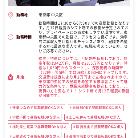
東京都 中央区
勤務地
勤務時間は17:30から07:30までの夜間勤務となりま
す。月12日程度のシフト制での稼働が予定されてお
り、プライベートとの両立もしやすい環境です。東
京都中央区での勤務で、アクセスも良好です。効率
勤務時間
的に高収入を目指せるチャンスがあり、昼職を希望
する方に最適な求人です。転職を考えている方、ぜ
ひご応募ください。
給与・待遇については、月給制を採用しており、想
定年収は342万円、月給は28.5万円となります。時
給は1,650円からスタートし、深夜勤務の時間帯
（22時～翌5時）では時給2,063円にアップします。
交通費は規定により月2万円まで支給されますので、
月給
東京都中央区での昼職を希望する求職者にとって魅
力的な条件です。昼職未経験者も歓迎しており、元
夜職の方も安心です！ シフト制で月12日程度の勤務
が可能です。
残業少なめで昼職転職OKな求人
未経験OKで昼職転職OKな求人
学歴不問で昼職転職OKな求人
土日祝休みで昼職転職OKな求人
福利厚生充実で昼職転職OKな求人
服装自由で昼職転職OKな求人
出勤遅めで昼職転職OKな求人
長期休暇ありで昼職転職OKな求人