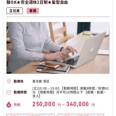
験OK★完全週休2日制★髪型自由
正社員
事務
東京都 港区
勤務地
[正]10:00～19:00 【勤務時間】実働8時間／休憩60
分 【残業時間】月平均10時間以下 【昼職・転職・
勤務時間
求人】
250,000
340,000
月給
円 〜
円