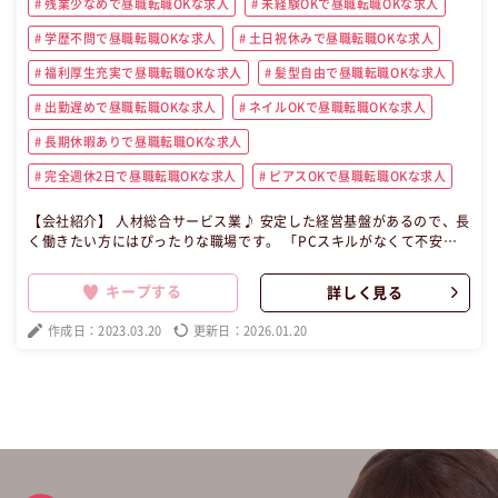
残業少なめで昼職転職OKな求人
未経験OKで昼職転職OKな求人
学歴不問で昼職転職OKな求人
土日祝休みで昼職転職OKな求人
福利厚生充実で昼職転職OKな求人
髪型自由で昼職転職OKな求人
出勤遅めで昼職転職OKな求人
ネイルOKで昼職転職OKな求人
長期休暇ありで昼職転職OKな求人
完全週休2日で昼職転職OKな求人
ピアスOKで昼職転職OKな求人
【会社紹介】 人材総合サービス業♪ 安定した経営基盤があるので、長
く働きたい方にはぴったりな職場です。 「PCスキルがなくて不安」
「ビジネスパーソンとして働きながらキャリアアップしたい」などお
気軽にご相談ください。 【勤務時の恰好について】 髪型・髪色自由、
キープする
詳しく見る
服装自由、髭(ひげ)OK、ネイルOK、ピアスOK 【昼職・転職・求人】
この昼職求人は東京都港区正社員事務の昼職へ転職したい方の求人で
作成日：2023.03.20
更新日：2026.01.20
す。