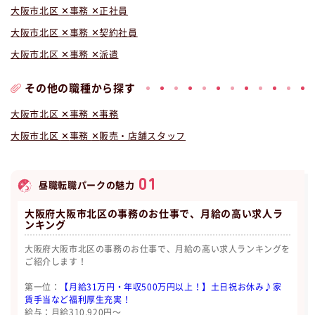
大阪市北区
事務
正社員
大阪市北区
事務
契約社員
大阪市北区
事務
派遣
その他の職種から探す
大阪市北区
事務
事務
大阪市北区
事務
販売・店舗スタッフ
01
昼職転職パークの魅力
大阪府大阪市北区の事務のお仕事で、月給の高い求人ラ
ンキング
大阪府大阪市北区の事務のお仕事で、月給の高い求人ランキングを
ご紹介します！
第一位：
【月給31万円・年収500万円以上！】土日祝お休み♪家
賃手当など福利厚生充実！
給与：月給310,920円〜