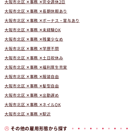
大阪市北区
事務
完全週休2日
大阪市北区
事務
長期休暇あり
大阪市北区
事務
ボーナス・賞与あり
大阪市北区
事務
未経験OK
大阪市北区
事務
残業少なめ
大阪市北区
事務
学歴不問
大阪市北区
事務
土日祝休み
大阪市北区
事務
福利厚生充実
大阪市北区
事務
服装自由
大阪市北区
事務
髪型自由
大阪市北区
事務
出勤遅め
大阪市北区
事務
ネイルOK
大阪市北区
事務
駅近
その他の雇用形態から探す