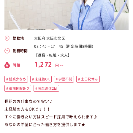
大阪府 大阪市北区
勤務地
08：45～17：45（所定時間8時間）
勤務時間
【昼職・転職・求人】
1,272
時給
円 〜
残業少なめ
未経験OK
学歴不問
土日祝休み
長期休暇あり
完全週休2日
長期のお仕事なので安定♪
未経験の方もOKです！！
すぐに働きたい方はスピード採用で叶えられます♪
あなたの希望に合った働き方を提供します★