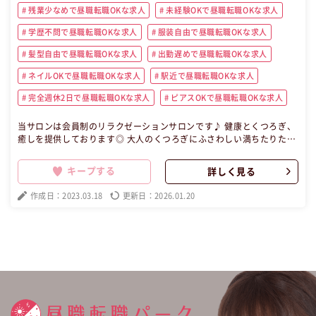
残業少なめで昼職転職OKな求人
未経験OKで昼職転職OKな求人
学歴不問で昼職転職OKな求人
服装自由で昼職転職OKな求人
髪型自由で昼職転職OKな求人
出勤遅めで昼職転職OKな求人
ネイルOKで昼職転職OKな求人
駅近で昼職転職OKな求人
完全週休2日で昼職転職OKな求人
ピアスOKで昼職転職OKな求人
当サロンは会員制のリラクゼーションサロンです♪ 健康とくつろぎ、
癒しを提供しております◎ 大人のくつろぎにふさわしい満ちたりた時
間を演出してくれる、ラウンジや特別室♪ 重厚なまでのインテリア
が、大切なお客さまとの語らいやクラブでの新しい出会いを豊かなも
キープする
詳しく見る
のに・・♪ ホテルならではの洗練されたおもてなし、きめ細やかな心
くばりをほしいままに、選ばれたメンバーさまだけにお届けいたしま
作成日：2023.03.18
更新日：2026.01.20
す！！ 【昼職・転職・求人】 この昼職求人は兵庫県神戸市中央区パー
ト・アルバイト受付の昼職へ転職したい方の求人です。