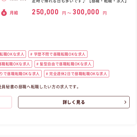
定時で帰れる日も多いです♪ 【昼職・転職・求人】
250,000
300,000
月給
円 〜
円
転職OKな求人
学歴不問で昼職転職OKな求人
職転職OKな求人
髪型自由で昼職転職OKな求人
りで昼職転職OKな求人
完全週休2日で昼職転職OKな求人
社員秘書の昼職へ転職したい方の求人です。
詳しく見る