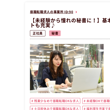
昼職転職求人の事業所 ID:90
【未経験から憧れの秘書に！】基
トも充実♪
正社員
秘書
残業少なめで昼職転職OKな求人
未経験OKで昼職
土日祝休みで昼職転職OKな求人
福利厚生充実で昼