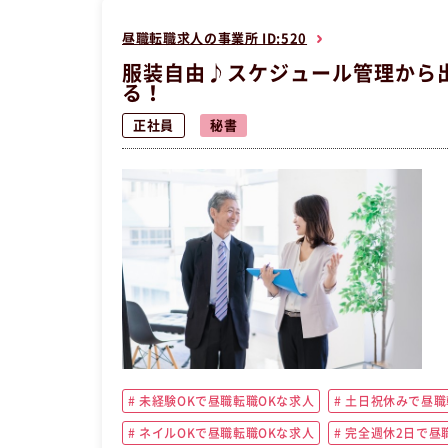
昼職転職求人の事業所 ID:520
服装自由♪スケジュール管理から
る！
正社員
秘書
未経験OKで昼職転職OKな求人
土日祝休みで昼職
ネイルOKで昼職転職OKな求人
完全週休2日で昼