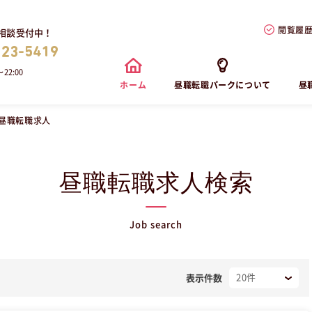
閲覧履
相談受付中！
823-5419
22:00
ホーム
昼職転職パークについて
昼
の昼職転職求人
昼職転職求人検索
Job search
表示件数