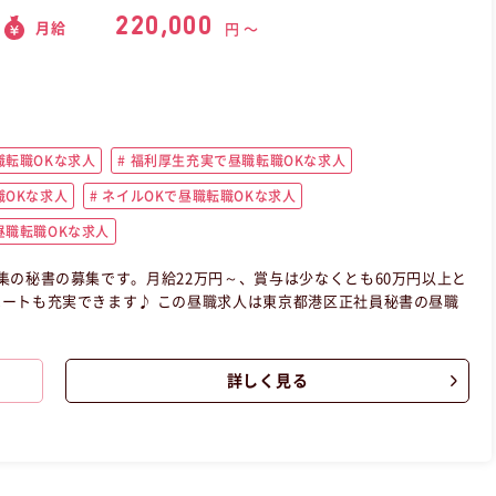
220,000
月給
円 〜
転職OKな求人
福利厚生充実で昼職転職OKな求人
OKな求人
ネイルOKで昼職転職OKな求人
職転職OKな求人
集の秘書の募集です。月給22万円～、賞与は少なくとも60万円以上と
ートも充実できます♪ この昼職求人は東京都港区正社員秘書の昼職
詳しく見る