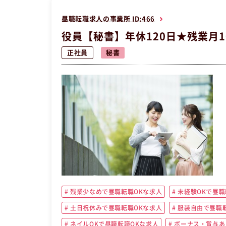
昼職転職求人の事業所 ID:466
役員【秘書】年休120日★残業月1
正社員
秘書
残業少なめで昼職転職OKな求人
未経験OKで昼職
土日祝休みで昼職転職OKな求人
服装自由で昼職転
ネイルOKで昼職転職OKな求人
ボーナス・賞与あ