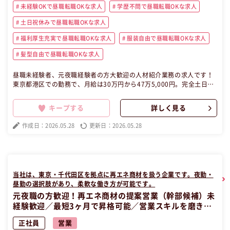
未経験OKで昼職転職OKな求人
学歴不問で昼職転職OKな求人
土日祝休みで昼職転職OKな求人
福利厚生充実で昼職転職OKな求人
服装自由で昼職転職OKな求人
髪型自由で昼職転職OKな求人
昼職未経験者、元夜職経験者の方大歓迎の人材紹介業務の求人です！
東京都港区での勤務で、月給は30万円から47万5,000円。完全土日祝
休みで年間休日は120日以上。求職者と企業のマッチングを行い、成
長フェーズの企業で大きな裁量権を持って働けます。リーダー候補や
キープする
詳しく見る
事業責任者を目指す方に最適な環境です。交通費支給やインセンティ
ブ制度も充実しています。 この昼職求人は東京都港区正社員営業の昼
作成日：2026.05.28
更新日：2026.05.28
職へ転職したい方の求人です。
当社は、東京・千代田区を拠点に再エネ商材を扱う企業です。夜勤・
昼勤の選択肢があり、柔軟な働き方が可能です。
元夜職の方歓迎！再エネ商材の提案営業（幹部候補）未
経験歓迎／最短3ヶ月で昇格可能／営業スキルを磨きな
がら高収入を目指すチャンス！初めての昼職でもOK
正社員
営業