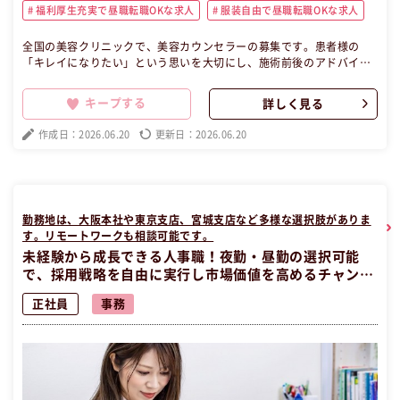
福利厚生充実で昼職転職OKな求人
服装自由で昼職転職OKな求人
全国の美容クリニックで、美容カウンセラーの募集です。患者様の
「キレイになりたい」という思いを大切にし、施術前後のアドバイス
やケアを担当します。多様な施術メニューを持ち、幅広い年代のお客
様に支持されています。充実した研修制度とキャリアパスがあり、プ
キープする
詳しく見る
ライベートも大切にできる環境です。残業は少なく、若手スタッフが
活躍する明るい職場です。元夜職の方で美容業界での成長を目指す方
作成日：2026.06.20
更新日：2026.06.20
に最適な昼職求人です。 この昼職求人は東京都千代田区正社員営業の
昼職へ転職したい方の求人です。
勤務地は、大阪本社や東京支店、宮城支店など多様な選択肢がありま
す。リモートワークも相談可能です。
未経験から成長できる人事職！夜勤・昼勤の選択可能
で、採用戦略を自由に実行し市場価値を高めるチャン
ス。
正社員
事務