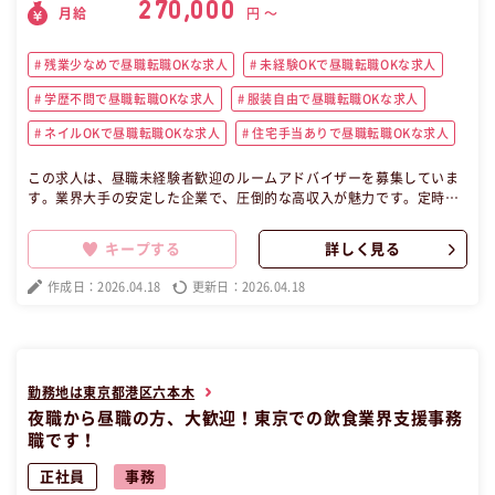
270,000
月給
円 〜
残業少なめで昼職転職OKな求人
未経験OKで昼職転職OKな求人
学歴不問で昼職転職OKな求人
服装自由で昼職転職OKな求人
ネイルOKで昼職転職OKな求人
住宅手当ありで昼職転職OKな求人
この求人は、昼職未経験者歓迎のルームアドバイザーを募集していま
す。業界大手の安定した企業で、圧倒的な高収入が魅力です。定時退
社が可能でプライベートも充実。東京・神奈川・埼玉・千葉の各地で
勤務でき、転勤はありません。顧客ファーストの営業スタイルで、飛
キープする
詳しく見る
び込み営業やテレアポは一切なし。充実した福利厚生と手厚いサポー
トで、安心して長期的なキャリアを築けます。夜職経験のある方にも
作成日：2026.04.18
更新日：2026.04.18
ってこいの求人です！ この昼職求人は東京都新宿区正社員営業の昼職
へ転職したい方の求人です。
勤務地は東京都港区六本木
夜職から昼職の方、大歓迎！東京での飲食業界支援事務
職です！
正社員
事務