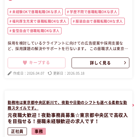
未経験OKで昼職転職OKな求人
学歴不問で昼職転職OKな求人
福利厚生充実で昼職転職OKな求人
服装自由で昼職転職OKな求人
髪型自由で昼職転職OKな求人
採用を検討しているクライアントに向けての広告提案や採用支援な
ど、採用課題の解決やサポートを行ないます。 この昼職求人は東京都
千代田区正社員営業の昼職へ転職したい方の求人です。
キープする
詳しく見る
作成日：2026.04.07
更新日：2026.05.18
勤務地は東京都中央区新川で、夜勤や日勤のシフトも選べる柔軟な勤
務スタイルです。
元夜職大歓迎！夜勤事務員募集☆東京都中央区で高収入
を目指せる！昼職未経験歓迎の求人です！
正社員
事務