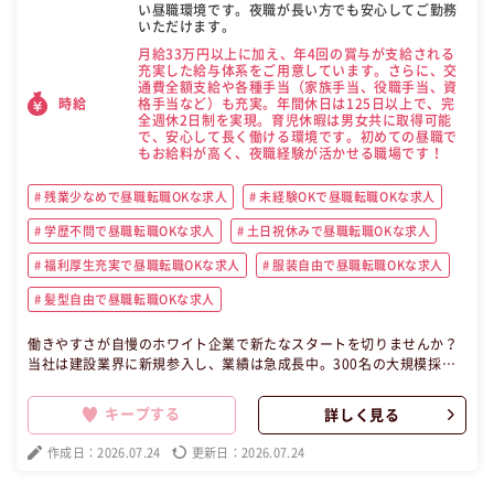
い昼職環境です。夜職が長い方でも安心してご勤務
いただけます。
月給33万円以上に加え、年4回の賞与が支給される
充実した給与体系をご用意しています。さらに、交
通費全額支給や各種手当（家族手当、役職手当、資
格手当など）も充実。年間休日は125日以上で、完
時給
全週休2日制を実現。育児休暇は男女共に取得可能
で、安心して長く働ける環境です。初めての昼職で
もお給料が高く、夜職経験が活かせる職場です！
残業少なめで昼職転職OKな求人
未経験OKで昼職転職OKな求人
学歴不問で昼職転職OKな求人
土日祝休みで昼職転職OKな求人
福利厚生充実で昼職転職OKな求人
服装自由で昼職転職OKな求人
髪型自由で昼職転職OKな求人
働きやすさが自慢のホワイト企業で新たなスタートを切りませんか？
当社は建設業界に新規参入し、業績は急成長中。300名の大規模採用
を実施し、月給33万円以上、年4回の賞与、土日祝休みの完全週休2日
制が魅力です。未経験者歓迎の環境で、しっかりとした研修制度も整
キープする
詳しく見る
っており、安心してキャリアを築けます。充実した福利厚生や手当も
あり、長く働きやすい昼職職場です。あなたのご応募をお待ちしてい
作成日：2026.07.24
更新日：2026.07.24
ます！ この昼職求人は東京都中央区正社員事務の昼職へ転職したい方
の求人です。