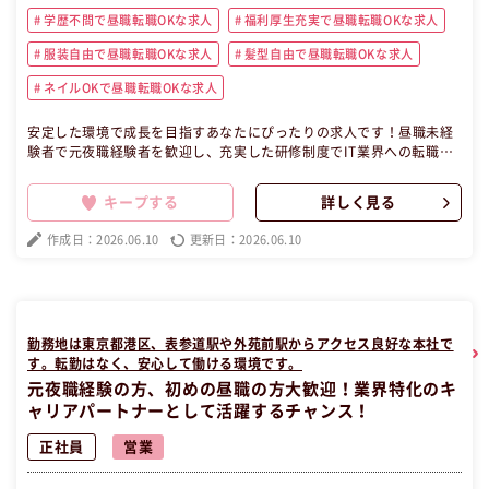
学歴不問で昼職転職OKな求人
福利厚生充実で昼職転職OKな求人
服装自由で昼職転職OKな求人
髪型自由で昼職転職OKな求人
ネイルOKで昼職転職OKな求人
安定した環境で成長を目指すあなたにぴったりの求人です！昼職未経
験者で元夜職経験者を歓迎し、充実した研修制度でIT業界への転職を
サポート。チーム制でのプロジェクト参加により、仲間と共に成長で
きる環境が整っています。残業は少なく、プライベートも充実。エン
キープする
詳しく見る
ジニアとしてのキャリアアップを目指し、年収アップも可能です。東
京を中心に、働きやすい昼職の職場です。 この昼職求人は東京都新宿
作成日：2026.06.10
更新日：2026.06.10
区正社員ITエンジニアの昼職へ転職したい方の求人です。
勤務地は東京都港区、表参道駅や外苑前駅からアクセス良好な本社で
す。転勤はなく、安心して働ける環境です。
元夜職経験の方、初めの昼職の方大歓迎！業界特化のキ
ャリアパートナーとして活躍するチャンス！
正社員
営業