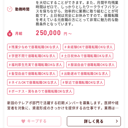
を大切にすることができます。また、月間平均残業
時間はゼロで、しっかりとしたワークライフバラン
勤務時間
スを保ちながら、効率的に業務に取り組むことが可
能です。土日祝は完全にお休みですので、昼職転職
を考えている元夜職の方にとって非常に魅力的な勤
務条件となっています。
250,000
月給
円 〜
残業少なめで昼職転職OKな求人
未経験OKで昼職転職OKな求人
学歴不問で昼職転職OKな求人
土日祝休みで昼職転職OKな求人
福利厚生充実で昼職転職OKな求人
服装自由で昼職転職OKな求人
髪型自由で昼職転職OKな求人
出勤遅めで昼職転職OKな求人
ネイルOKで昼職転職OKな求人
駅近で昼職転職OKな求人
ボーナス・賞与ありで昼職転職OKな求人
新設のテレアポ部門で活躍する初期メンバーを募集します。医師や経
営者を対象に、資産形成のきっかけを提供するお仕事です。業務は電
話でのアポイント獲得が中心で、商談は専門の営業に引き継ぎます。
昼職未経験者も安心して成長できる環境で、インセンティブ制度も充
キープする
詳しく見る
実。夜勤や残業なしで、プライベートと収入の両立が可能です。勤務