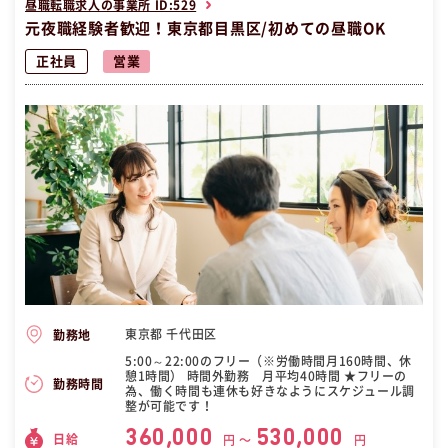
昼職転職求人の事業所 ID:529
元夜職経験者歓迎！東京都目黒区/初めての昼職OK
正社員
営業
東京都 千代田区
勤務地
5:00～22:00のフリー（※労働時間月160時間、休
憩1時間） 時間外勤務 月平均40時間 ★フリーの
勤務時間
為、働く時間も連休も好きなようにスケジュール調
整が可能です！
360,000
530,000
日給
円 〜
円