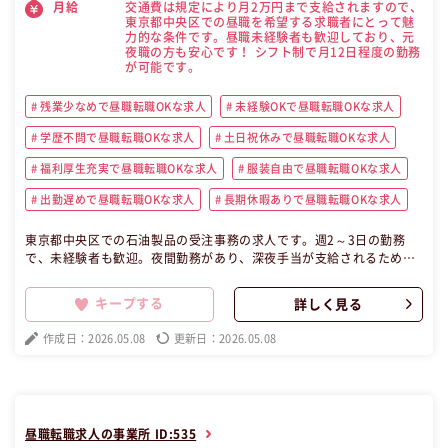
交通費は規定により月2万円まで支給されますので、
月給
東京都中央区での昼職を希望する求職者にとって魅
力的な条件です。昼職未経験者も歓迎しており、元
夜職の方も安心です！ シフト制で月12日程度の勤務
が可能です。
残業少なめで昼職転職OKな求人
未経験OKで昼職転職OKな求人
学歴不問で昼職転職OKな求人
土日祝休みで昼職転職OKな求人
福利厚生充実で昼職転職OKな求人
服装自由で昼職転職OKな求人
出勤遅めで昼職転職OKな求人
長期休暇ありで昼職転職OKな求人
東京都中央区での石油製品の受注事務の求人です。週2～3日の勤務
で、未経験者も歓迎。夜間勤務があり、深夜手当が支給されるため、
高収入を目指せます。駅から徒歩5分の好立地で、ビル内にはカフェ
やコンビニも充実。シフト制で月12日程度の稼働が可能なため、プラ
キープする
詳しく見る
イベートも大切にしながら働ける環境です。転勤なしで安定した昼所
kジュ職場での仕事を希望する元夜職経験者の方に最適です。 この昼
作成日：2026.05.08
更新日：2026.05.08
職求人は東京都中央区正社員事務の昼職へ転職したい方の求人です。
昼職転職求人の事業所 ID:535