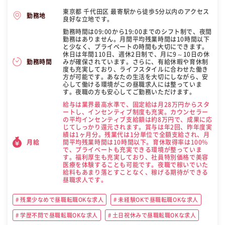
東京都 千代田区 最寄駅から徒歩5分以内のアクセス
勤務地
良好な立地です。
勤務時間は09:00から19:00までのシフト制で、夜間
勤務はありません。月間平均残業時間は10時間以下
と少なく、プライベートの時間も大切にできます。
休日は年間110日、週休2日制で、月に9～10日の休
みが確保されています。さらに、有給休暇や育休制
勤務時間
度も充実しており、ライフスタイルに合わせた働き
方が可能です。あなたの生活を大切にしながら、安
心して働ける環境がこの昼職求人には整っていま
す。夜職の方も安心してご勤務いただけます。
給与は業界最高水準で、固定給は月28万円からスタ
ートし、インセンティブ制度も充実。カウンセラー
の平均インセンティブ支給額は約8万円で、成果に応
じてしっかり還元されます。賞与は年2回、昨年度実
績は1ヶ月分。残業代は1分単位で全額支給され、月
間平均残業時間は10時間以下。育休取得率は100%
月給
で、プライベートも充実できる環境が整っていま
す。福利厚生も充実しており、社員特別価格で美容
医療を体験することも可能です。夜職で稼いでいた
給料もあまり落とすことなく、稼げる期待ができる
昼職求人です。
残業少なめで昼職転職OKな求人
未経験OKで昼職転職OKな求人
学歴不問で昼職転職OKな求人
土日祝休みで昼職転職OKな求人