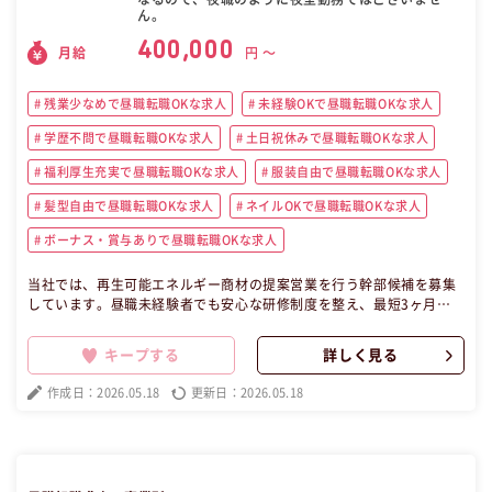
ん。
400,000
月給
円 〜
残業少なめで昼職転職OKな求人
未経験OKで昼職転職OKな求人
学歴不問で昼職転職OKな求人
土日祝休みで昼職転職OKな求人
福利厚生充実で昼職転職OKな求人
服装自由で昼職転職OKな求人
髪型自由で昼職転職OKな求人
ネイルOKで昼職転職OKな求人
ボーナス・賞与ありで昼職転職OKな求人
当社では、再生可能エネルギー商材の提案営業を行う幹部候補を募集
しています。昼職未経験者でも安心な研修制度を整え、最短3ヶ月で
の昇格が可能です。チームでの訪問販売を通じて、電気代削減や災害
対策の提案を行い、クライアントに本質的な価値を提供します。急成
キープする
詳しく見る
長中の市場で、成果に応じた報酬とキャリアアップのチャンスが豊富
にあります。あなたの成長を支える環境がここにあります。元夜職の
作成日：2026.05.18
更新日：2026.05.18
方、歓迎の求人です！ この昼職求人は東京都千代田区正社員営業の昼
職へ転職したい方の求人です。