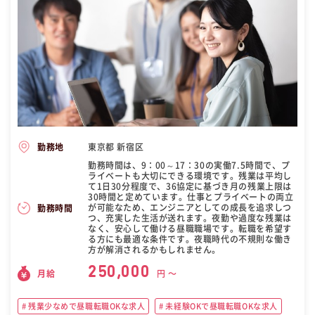
東京都 新宿区
勤務地
勤務時間は、9：00～17：30の実働7.5時間で、プ
ライベートも大切にできる環境です。残業は平均し
て1日30分程度で、36協定に基づき月の残業上限は
30時間と定めています。仕事とプライベートの両立
が可能なため、エンジニアとしての成長を追求しつ
勤務時間
つ、充実した生活が送れます。夜勤や過度な残業は
なく、安心して働ける昼職職場です。転職を希望す
る方にも最適な条件です。夜職時代の不規則な働き
方が解消されるかもしれません。
250,000
月給
円 〜
残業少なめで昼職転職OKな求人
未経験OKで昼職転職OKな求人