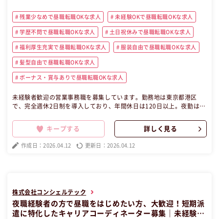
残業少なめで昼職転職OKな求人
未経験OKで昼職転職OKな求人
学歴不問で昼職転職OKな求人
土日祝休みで昼職転職OKな求人
福利厚生充実で昼職転職OKな求人
服装自由で昼職転職OKな求人
髪型自由で昼職転職OKな求人
ボーナス・賞与ありで昼職転職OKな求人
未経験者歓迎の営業事務職を募集しています。勤務地は東京都港区
で、完全週休2日制を導入しており、年間休日は120日以上。夜勤はな
く、ワークライフバランスも充実。人柄重視の採用で、努力が評価さ
れる職場です。興味のある方はぜひご応募ください。元夜職経験者で
キープする
詳しく見る
昼職が初めての方でも大歓迎です！ この昼職求人は東京都港区正社員
事務の昼職へ転職したい方の求人です。
作成日：2026.04.12
更新日：2026.04.12
株式会社コンシェルテック
夜職経験者の方で昼職をはじめたい方、大歓迎！短期派
遣に特化したキャリアコーディネーター募集｜未経験歓