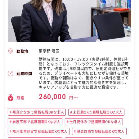
東京都 港区
勤務地
勤務時間は、10:00～19:00（実働8時間、休憩1時
間）となっており、フレックスタイム制度も選択可
能です。残業は月5時間以内で、原則定時退社ができ
るため、プライベートも大切にしながら働ける環境
勤務時間
です。夜勤や朝勤はなく、働きやすい条件が整って
います。求職者にとって魅力的な働き方を実現し、
キャリアアップを目指す方に最適な職場です。
260,000
月給
円 〜
残業少なめで昼職転職OKな求人
未経験OKで昼職転職OKな求人
学歴不問で昼職転職OKな求人
土日祝休みで昼職転職OKな求人
福利厚生充実で昼職転職OKな求人
服装自由で昼職転職OKな求人