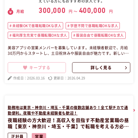
えている方にもおすすめの求人です。
300,000
400,000
月給
円 〜
円
未経験OKで昼職転職OKな求人
学歴不問で昼職転職OKな求人
福利厚生充実で昼職転職OKな求人
服装自由で昼職転職OKな求人
美容アプリの営業メンバーを募集しています。未経験者歓迎で、月給
30万円からスタートし、土日祝休みや服装自由が魅力です。新しい仲
間と共に成長しながら、顧客の経営課題を解決するやりがいのある仕
事です。研修制度も充実しており、安心してチャレンジできます。夜
キープする
詳しく見る
職から昼職へご希望の転職希望者に最適な環境の東京勤務求人です！
この昼職求人は東京都新宿区契約社員営業の昼職へ転職したい方の求
作成日：2026.03.16
更新日：2026.04.29
人です。
勤務地は東京・神奈川・埼玉・千葉の複数店舗あり！全て駅チカで通
勤便利。夜職や不動産未経験者も歓迎！
夜職経験の方大歓迎！高収入を目指す不動産営業職の昼
職【東京・神奈川・埼玉・千葉】で転職を考える方必
見！
正社員
営業