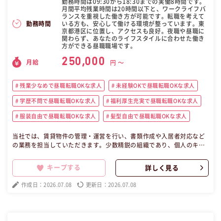
勤務時間は09:30から18:30までの実働8時間です。
月間平均残業時間は20時間以下と、ワークライフバ
ランスを重視した働き方が可能です。転職を考えて
いる方も、安心して働ける環境が整っています。東
勤務時間
京都港区に位置し、アクセスも良好。夜職や昼職に
関わらず、あなたのライフスタイルに合わせた働き
方ができる昼職職場です。
250,000
月給
円 〜
残業少なめで昼職転職OKな求人
未経験OKで昼職転職OKな求人
学歴不問で昼職転職OKな求人
福利厚生充実で昼職転職OKな求人
服装自由で昼職転職OKな求人
髪型自由で昼職転職OKな求人
当社では、賃貸物件の管理・運営を行い、書類作成や入居者対応など
の業務を担当していただきます。少数精鋭の組織であり、個人のキャ
リアアップを全力で支援します。土日祝休みで年間休日125日以上、
成果に応じた賞与や昇給も魅力です。働きながら不動産業界で専門性
キープする
詳しく見る
を高め、成長市場での昼職キャリア形成を目指す方を求めています。
ライフスタイルに合わせた働き方が可能です。夜職の方大歓迎の昼職
作成日：2026.07.08
更新日：2026.07.08
求人です！ この昼職求人は東京都港区正社員事務の昼職へ転職したい
方の求人です。