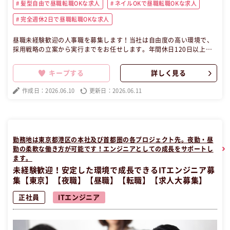
髪型自由で昼職転職OKな求人
ネイルOKで昼職転職OKな求人
完全週休2日で昼職転職OKな求人
昼職未経験歓迎の人事職を募集します！当社は自由度の高い環境で、
採用戦略の立案から実行までをお任せします。年間休日120日以上、
残業月5時間以内でプライベートも充実。リモートワークやフレック
ス制度もあり、働きやすさにこだわっています。成長企業でキャリア
キープする
詳しく見る
アップを目指し、求職者に寄り添うやりがいのある仕事に挑戦しませ
んか？大きな裁量を持って人事業務に携わりましょう！夜職経験の方
作成日：2026.06.10
更新日：2026.06.11
大歓迎です！ この昼職求人は東京都港区正社員事務の昼職へ転職した
い方の求人です。
勤務地は東京都港区の本社及び首都圏の各プロジェクト先。夜勤・昼
勤の柔軟な働き方が可能です！エンジニアとしての成長をサポートし
ます。
未経験歓迎！安定した環境で成長できるITエンジニア募
集【東京】【夜職】【昼職】【転職】【求人大募集】
正社員
ITエンジニア