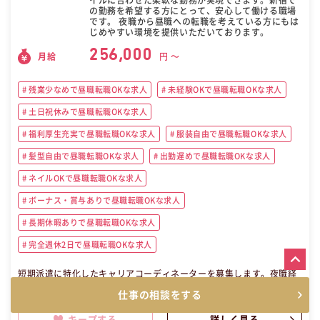
イルに合わせた柔軟な勤務が実現できます。新宿で
の勤務を希望する方にとって、安心して働ける職場
です。 夜職から昼職への転職を考えている方にもは
じめやすい環境を提供いただいております。
256,000
月給
円 〜
残業少なめで昼職転職OKな求人
未経験OKで昼職転職OKな求人
土日祝休みで昼職転職OKな求人
福利厚生充実で昼職転職OKな求人
服装自由で昼職転職OKな求人
髪型自由で昼職転職OKな求人
出勤遅めで昼職転職OKな求人
ネイルOKで昼職転職OKな求人
ボーナス・賞与ありで昼職転職OKな求人
長期休暇ありで昼職転職OKな求人
完全週休2日で昼職転職OKな求人
短期派遣に特化したキャリアコーディネーターを募集します。夜職経
験者歓迎で、応募者対応やお仕事紹介が主な業務です。東京都新宿区
仕事の相談をする
での勤務で、勤務時間は固定制。年間休日は120日と充実しており、
ライフステージに応じた働き方が可能です。若手が多く活躍する社風
キープする
詳しく見る