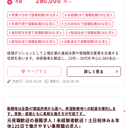
280,000
月給
円 〜
残業少なめで昼職転職OKな求人
未経験OKで昼職転職OKな求人
学歴不問で昼職転職OKな求人
土日祝休みで昼職転職OKな求人
福利厚生充実で昼職転職OKな求人
服装自由で昼職転職OKな求人
髪型自由で昼職転職OKな求人
出勤遅めで昼職転職OKな求人
経理ポジションとして上場企業の連結決算や情報開示業務を支援する
役割を担います。未経験者も歓迎し、20代～30代を中心に380名以上
が在籍。プロジェクトチームで業務を進め、決算業務の専門性を高め
る環境が整っています。年間休日124日で、ワークライフバランスも
キープする
詳しく見る
大切にしながら、経理のスペシャリストを目指せるチャンスがありま
す。元夜職で昼職未経験でも大丈夫です！ この昼職求人は東京都品川
作成日：2026.08.04
更新日：2026.08.04
区正社員事務の昼職へ転職したい方の求人です。
勤務地は全国47都道府県から選べ、希望勤務地への配属を確約しま
す。夜勤・昼勤ともに柔軟な働き方が可能です。
元夜職歓迎の昼職求人！未経験者歓迎！土日祝休み＆年
休125日で働きやすい事務職の求人」