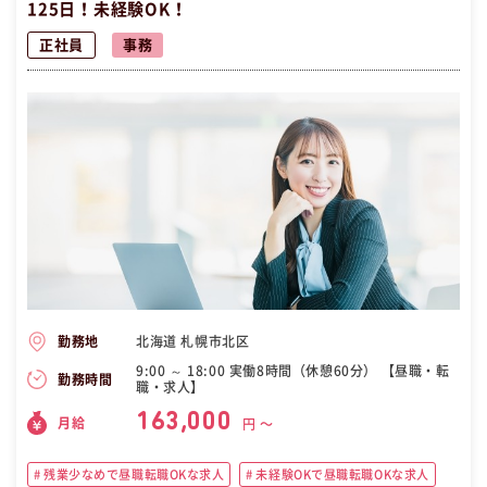
125日！未経験OK！
正社員
事務
北海道 札幌市北区
勤務地
9:00 ～ 18:00 実働8時間（休憩60分） 【昼職・転
勤務時間
職・求人】
163,000
月給
円 〜
残業少なめで昼職転職OKな求人
未経験OKで昼職転職OKな求人