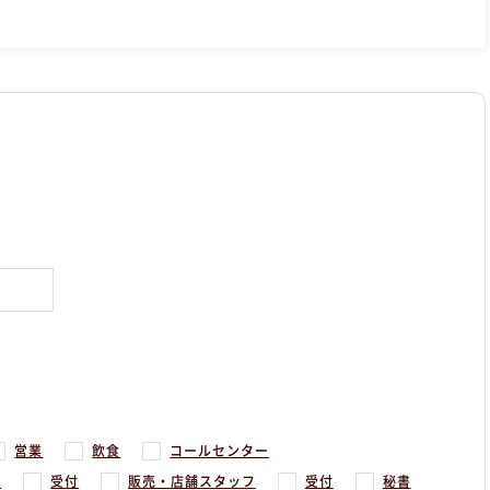
営業
飲食
コールセンター
務
受付
販売・店舗スタッフ
受付
秘書