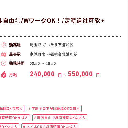
自由◎/WワークOK！/定時退社可能✦
埼玉県 さいたま市浦和区
勤務地
京浜東北・根岸線 北浦和駅
最寄駅
09:30 ～ 18:30
勤務時間
240,000
550,000
月給
円 〜
円
転職OKな求人
学歴不問で昼職転職OKな求人
職転職OKな求人
服装自由で昼職転職OKな求人
OKな求人
ネイルOKで昼職転職OKな求人