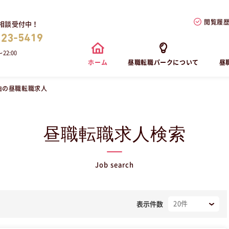
閲覧履
相談受付中！
823-5419
22:00
ホーム
昼職転職パークについて
昼
由の昼職転職求人
昼職転職求人検索
Job search
表示件数