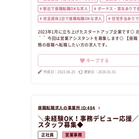
駅近で昼職転職OKな求人
ボーナス・賞与ありで昼
完全週休2日で昼職転職OKな求人
住宅手当ありで
2023年1月に立ち上げたスタートアップ企業です◎ 北浦和駅より徒歩3
＾＾ 今回は営業アシスタントを募集します◎ 【昼職・転職・求人】 この昼職求人は埼玉県さいたま市浦和区正社員営業事
務の昼職へ転職したい方の求人です。
キープする
作成日：2023.06.25
更新日：2026.01.01
昼職転職求人の事業所 ID:484
＼未経験OK！事務デビュー応援／
スタッフ募集◆
正社員
営業事務