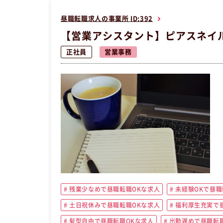
昼職転職求人の事業所 ID:392
【営業アシスタント】ピアスネイル
正社員
営業事務
残業少なめで昼職転職OKな求人
未経験OKで昼職
土日祝休みで昼職転職OKな求人
福利厚生充実で昼
髪型自由で昼職転職OKな求人
出勤遅めで昼職転職