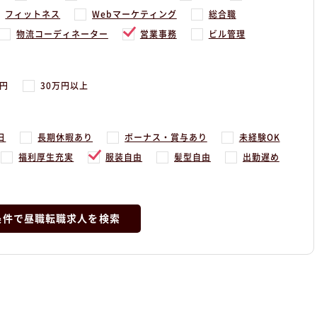
フィットネス
Webマーケティング
総合職
物流コーディネーター
営業事務
ビル管理
万円
30万円以上
日
長期休暇あり
ボーナス・賞与あり
未経験OK
福利厚生充実
服装自由
髪型自由
出勤遅め
条件で昼職転職求人を検索