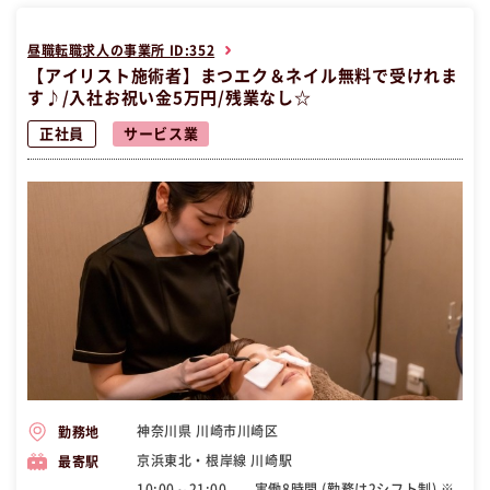
昼職転職求人の事業所 ID:352
【アイリスト施術者】まつエク＆ネイル無料で受けれま
す♪/入社お祝い金5万円/残業なし☆
正社員
サービス業
神奈川県 川崎市川崎区
勤務地
京浜東北・根岸線 川崎駅
最寄駅
10:00～21:00 実働8時間 (勤務は2シフト制) ※