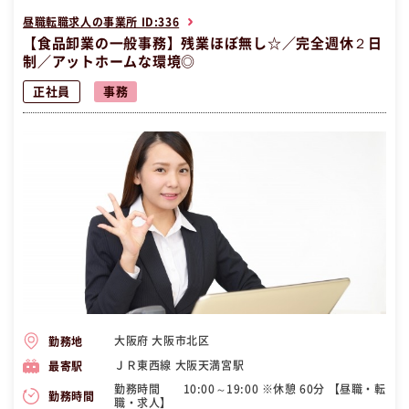
昼職転職求人の事業所 ID:336
【食品卸業の一般事務】残業ほぼ無し☆／完全週休２日
制／アットホームな環境◎
正社員
事務
大阪府 大阪市北区
勤務地
ＪＲ東西線 大阪天満宮駅
最寄駅
勤務時間 10:00～19:00 ※休憩 60分 【昼職・転
勤務時間
職・求人】