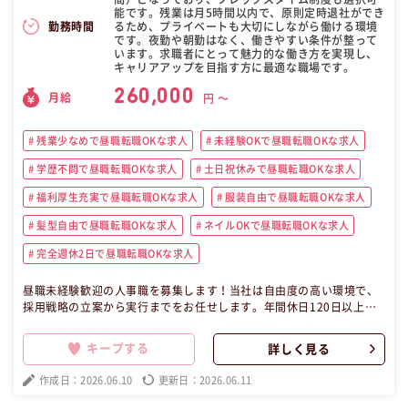
能です。残業は月5時間以内で、原則定時退社ができ
るため、プライベートも大切にしながら働ける環境
勤務時間
です。夜勤や朝勤はなく、働きやすい条件が整って
います。求職者にとって魅力的な働き方を実現し、
キャリアアップを目指す方に最適な職場です。
260,000
月給
円 〜
残業少なめで昼職転職OKな求人
未経験OKで昼職転職OKな求人
学歴不問で昼職転職OKな求人
土日祝休みで昼職転職OKな求人
福利厚生充実で昼職転職OKな求人
服装自由で昼職転職OKな求人
髪型自由で昼職転職OKな求人
ネイルOKで昼職転職OKな求人
完全週休2日で昼職転職OKな求人
昼職未経験歓迎の人事職を募集します！当社は自由度の高い環境で、
採用戦略の立案から実行までをお任せします。年間休日120日以上、
残業月5時間以内でプライベートも充実。リモートワークやフレック
ス制度もあり、働きやすさにこだわっています。成長企業でキャリア
キープする
詳しく見る
アップを目指し、求職者に寄り添うやりがいのある仕事に挑戦しませ
んか？大きな裁量を持って人事業務に携わりましょう！夜職経験の方
作成日：2026.06.10
更新日：2026.06.11
大歓迎です！ この昼職求人は東京都港区正社員事務の昼職へ転職した
い方の求人です。