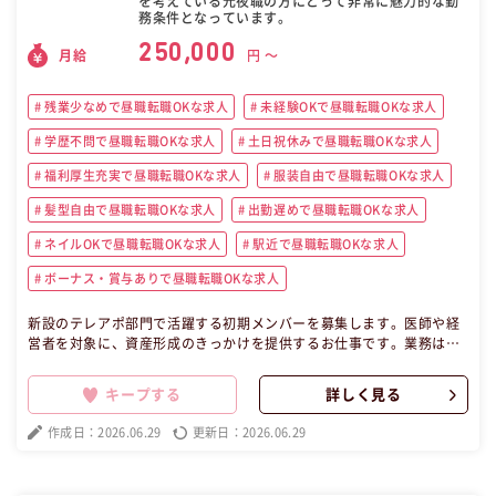
を考えている元夜職の方にとって非常に魅力的な勤
務条件となっています。
250,000
月給
円 〜
残業少なめで昼職転職OKな求人
未経験OKで昼職転職OKな求人
学歴不問で昼職転職OKな求人
土日祝休みで昼職転職OKな求人
福利厚生充実で昼職転職OKな求人
服装自由で昼職転職OKな求人
髪型自由で昼職転職OKな求人
出勤遅めで昼職転職OKな求人
ネイルOKで昼職転職OKな求人
駅近で昼職転職OKな求人
ボーナス・賞与ありで昼職転職OKな求人
新設のテレアポ部門で活躍する初期メンバーを募集します。医師や経
営者を対象に、資産形成のきっかけを提供するお仕事です。業務は電
話でのアポイント獲得が中心で、商談は専門の営業に引き継ぎます。
昼職未経験者も安心して成長できる環境で、インセンティブ制度も充
キープする
詳しく見る
実。夜勤や残業なしで、プライベートと収入の両立が可能です。勤務
地は東京都千代田区で、土日祝休みの好条件です。 この昼職求人は東
作成日：2026.06.29
更新日：2026.06.29
京都千代田区正社員営業の昼職へ転職したい方の求人です。