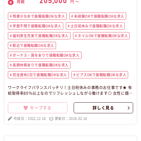
205,000
月給
円 〜
残業少なめで昼職転職OKな求人
未経験OKで昼職転職OKな求人
学歴不問で昼職転職OKな求人
土日祝休みで昼職転職OKな求人
福利厚生充実で昼職転職OKな求人
ネイルOKで昼職転職OKな求人
駅近で昼職転職OKな求人
ボーナス・賞与ありで昼職転職OKな求人
長期休暇ありで昼職転職OKな求人
完全週休2日で昼職転職OKな求人
ピアスOKで昼職転職OKな求人
ワークライフバランスバッチリ！土日祝休みの事務のお仕事です★ 有
給取得率80％以上なのでリフレッシュしながら働けます◎ 女性に嬉し
いネイルもピアスもOK♪ 請求書データ作成、給与計算業務をお願い
致します。 正確性と細かい業務への集中力が求められる仕事です！！
キープする
詳しく見る
未経験の方でも先輩スタッフが丁寧に教えてくれます★ 【昼職・転
職・求人】 この昼職求人は大阪府大阪市北区正社員事務の昼職へ転職
作成日：2022.12.18
更新日：2026.02.18
したい方の求人です。