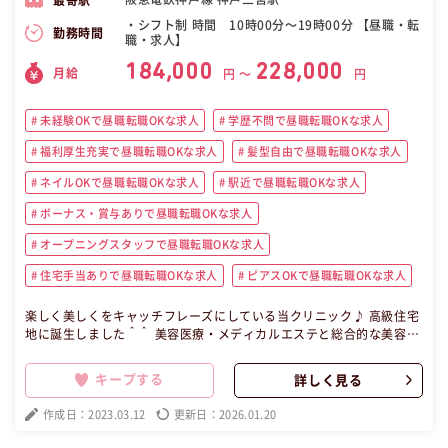
・シフト制 時間 10時00分〜19時00分 【昼職・転
勤務時間
職・求人】
184,000
228,000
月給
円 〜
円
未経験OKで昼職転職OKな求人
学歴不問で昼職転職OKな求人
福利厚生充実で昼職転職OKな求人
髪型自由で昼職転職OKな求人
ネイルOKで昼職転職OKな求人
駅近で昼職転職OKな求人
ボーナス・賞与ありで昼職転職OKな求人
オープニングスタッフで昼職転職OKな求人
住宅手当ありで昼職転職OKな求人
ピアスOKで昼職転職OKな求人
楽しく美しくをキャッチフレーズにしている当クリニック♪ 高級住宅
地に誕生しました＾＾ 美容医療・メディカルエステと総合的な美容医
療の提供を行い、開院以来高い支持を得ております◎ 2018年には、
東京銀座院をOPENし、両院ともに、「顧客紹介」と「リピート率」
キープする
詳しく見る
がとても高く、他県から来院されるお客様も多くいらっしゃいます♪
院内における治療はもちろんのこと、ご自宅におけるアフターケアな
作成日：2023.03.12
更新日：2026.01.20
ども総合的に行い、 地域に根差した掛かり付け医を実現している当院
の業務拡大、新規OPENに際してその助けとなっていただける、 受付