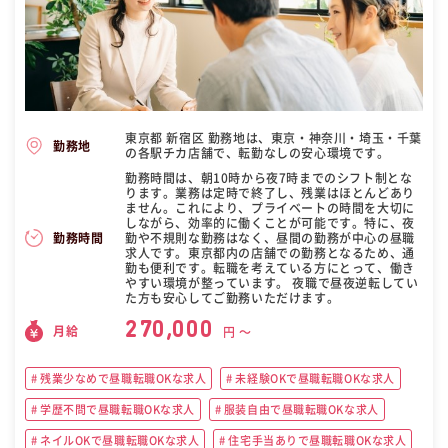
東京都 新宿区 勤務地は、東京・神奈川・埼玉・千葉
勤務地
の各駅チカ店舗で、転勤なしの安心環境です。
勤務時間は、朝10時から夜7時までのシフト制とな
ります。業務は定時で終了し、残業はほとんどあり
ません。これにより、プライベートの時間を大切に
しながら、効率的に働くことが可能です。特に、夜
勤や不規則な勤務はなく、昼間の勤務が中心の昼職
勤務時間
求人です。東京都内の店舗での勤務となるため、通
勤も便利です。転職を考えている方にとって、働き
やすい環境が整っています。 夜職で昼夜逆転してい
た方も安心してご勤務いただけます。
270,000
月給
円 〜
残業少なめで昼職転職OKな求人
未経験OKで昼職転職OKな求人
学歴不問で昼職転職OKな求人
服装自由で昼職転職OKな求人
ネイルOKで昼職転職OKな求人
住宅手当ありで昼職転職OKな求人