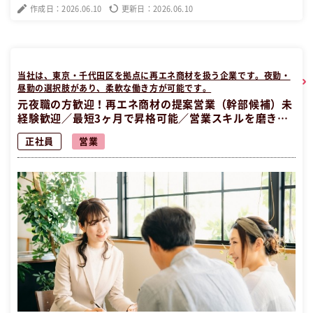
京を中心に、働きやすい昼職の職場です。 この昼職求人は東京都新宿
作成日：2026.06.10
更新日：2026.06.10
区正社員ITエンジニアの昼職へ転職したい方の求人です。
当社は、東京・千代田区を拠点に再エネ商材を扱う企業です。夜勤・
昼勤の選択肢があり、柔軟な働き方が可能です。
元夜職の方歓迎！再エネ商材の提案営業（幹部候補）未
経験歓迎／最短3ヶ月で昇格可能／営業スキルを磨きな
がら高収入を目指すチャンス！初めての昼職でもOK
正社員
営業