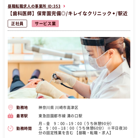
④デビュー！ 【昼職・転職・求人】 この昼職求人は神奈川県川崎市川
昼職転職求人の事業所 ID:353
崎区正社員サービス業の昼職へ転職したい方の求人です。
【歯科医師】保育園完備◎/キレイなクリニック✦/駅近
正社員
サービス業
神奈川県 川崎市高津区
勤務地
東急田園都市線 溝の口駅
最寄駅
月～金 9：00～19：00（うち休憩90分）
土 9：00～18：00（うち休憩60分） ※平日夜30
勤務時間
分の固定残業を含む 【昼職・転職・求人】