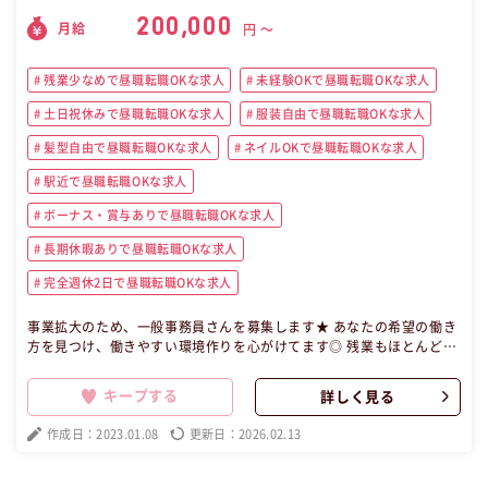
200,000
月給
円 〜
残業少なめで昼職転職OKな求人
未経験OKで昼職転職OKな求人
土日祝休みで昼職転職OKな求人
服装自由で昼職転職OKな求人
髪型自由で昼職転職OKな求人
ネイルOKで昼職転職OKな求人
駅近で昼職転職OKな求人
ボーナス・賞与ありで昼職転職OKな求人
長期休暇ありで昼職転職OKな求人
完全週休2日で昼職転職OKな求人
事業拡大のため、一般事務員さんを募集します★ あなたの希望の働き
方を見つけ、働きやすい環境作りを心がけてます◎ 残業もほとんどな
いので、ライフワークバランスも確立出来ます！ 頑張って働いた分は
しっかりと評価します♪ アットホームな職場なので、リラックスしな
キープする
詳しく見る
がら働けます。 【昼職・転職・求人】 この昼職求人は大阪府大阪市北
区正社員事務の昼職へ転職したい方の求人です。
作成日：2023.01.08
更新日：2026.02.13