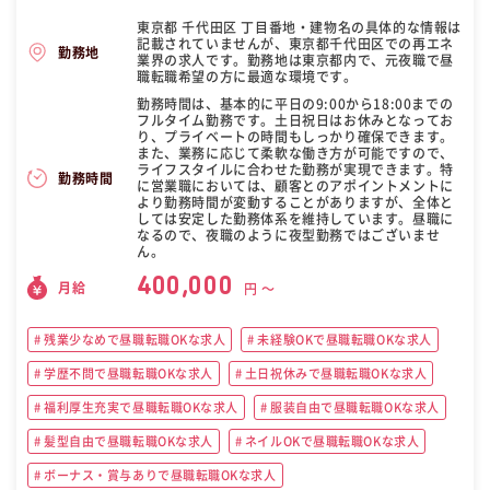
東京都 千代田区 丁目番地・建物名の具体的な情報は
記載されていませんが、東京都千代田区での再エネ
勤務地
業界の求人です。勤務地は東京都内で、元夜職で昼
職転職希望の方に最適な環境です。
勤務時間は、基本的に平日の9:00から18:00までの
フルタイム勤務です。土日祝日はお休みとなってお
り、プライベートの時間もしっかり確保できます。
また、業務に応じて柔軟な働き方が可能ですので、
ライフスタイルに合わせた勤務が実現できます。特
勤務時間
に営業職においては、顧客とのアポイントメントに
より勤務時間が変動することがありますが、全体と
しては安定した勤務体系を維持しています。昼職に
なるので、夜職のように夜型勤務ではございませ
ん。
400,000
月給
円 〜
残業少なめで昼職転職OKな求人
未経験OKで昼職転職OKな求人
学歴不問で昼職転職OKな求人
土日祝休みで昼職転職OKな求人
福利厚生充実で昼職転職OKな求人
服装自由で昼職転職OKな求人
髪型自由で昼職転職OKな求人
ネイルOKで昼職転職OKな求人
ボーナス・賞与ありで昼職転職OKな求人