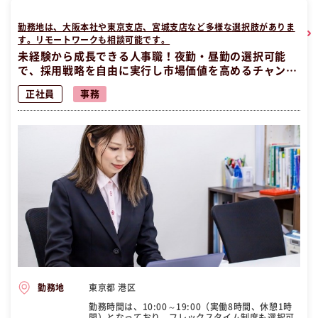
勤務地は、大阪本社や東京支店、宮城支店など多様な選択肢がありま
す。リモートワークも相談可能です。
未経験から成長できる人事職！夜勤・昼勤の選択可能
で、採用戦略を自由に実行し市場価値を高めるチャン
ス。
正社員
事務
東京都 港区
勤務地
勤務時間は、10:00～19:00（実働8時間、休憩1時
間）となっており、フレックスタイム制度も選択可