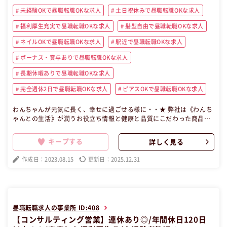
未経験OKで昼職転職OKな求人
土日祝休みで昼職転職OKな求人
福利厚生充実で昼職転職OKな求人
髪型自由で昼職転職OKな求人
ネイルOKで昼職転職OKな求人
駅近で昼職転職OKな求人
ボーナス・賞与ありで昼職転職OKな求人
長期休暇ありで昼職転職OKな求人
完全週休2日で昼職転職OKな求人
ピアスOKで昼職転職OKな求人
わんちゃんが元気に長く、幸せに過ごせる様に・・★ 弊社は《わんち
ゃんとの生活》が潤うお役立ち情報と健康と品質にこだわった商品を
ご提供している わんちゃん好きスタッフが発案した私たちのオリジナ
ルブランドです！！ メインはネットでの栄養バランスを重視したわん
キープする
詳しく見る
ちゃんのごはんやサプリメントの販売。 飼い主さんの目線で、あった
ら良い商品を真剣に考えながらアイデアを出し様々な商品開発を続け
作成日：2023.08.15
更新日：2025.12.31
ています♪ わんちゃんと飼い主さんを幸せに！を常に考えています◎
ターゲット層の綿密な顧客分析とそれを基にした商品開発と広告展開
で自社ブランドを軌道に乗せてきました。 今回はそれを担うWebマー
ケターの募集ですが業務経験や特別なスキルは不要です＾＾ 【昼職・
転職・求人】 この昼職求人は福岡県福岡市南区正社員Webマーケティ
昼職転職求人の事業所 ID:408
ングの昼職へ転職したい方の求人です。
【コンサルティング営業】連休あり◎/年間休日120日