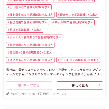
土日祝休みで昼職転職OKな求人
福利厚生充実で昼職転職OKな求人
服装自由で昼職転職OKな求人
髪型自由で昼職転職OKな求人
ネイルOKで昼職転職OKな求人
駅近で昼職転職OKな求人
ボーナス・賞与ありで昼職転職OKな求人
長期休暇ありで昼職転職OKな求人
完全週休2日で昼職転職OKな求人
住宅手当ありで昼職転職OKな求人
ピアスOKで昼職転職OKな求人
当社は、最新システムとテクノロジーを駆使したコンサルティングフ
ァームです★ インフルエンサーマーケティングを筆頭に、Webソリュ
ーションの提供を通して、"集客”や”求人”といったビジネスにまつわ
る課題を解決します！！ 今回、お客様とのビジネスパートナーとして
キープする
詳しく見る
コンサルティング営業を担当していただける方を募集することになり
ました◎ 営業未経験からでも、マーケティングの基礎知識やKPIを明
作成日：2023.10.07
更新日：2025.12.30
確に定めていける環境を整えております。 基礎行動を継続することに
より、知識・スキルを身につけて”なりたい自分”に成長することで会
社・人の夢を一緒に叶えていきましょう！！！ 【昼職・転職・求人】