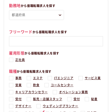
この昼職求人は福岡県福岡市中央区正社員Webマーケティングの昼職
へ転職したい方の求人です。
勤務地
から昼職転職求人を探す
フリーワード
から昼職転職求人を探す
雇用形態
から昼職転職求人を探す
正社員
職種
から昼職転職求人を探す
事務
エステ
ITエンジニア
サービス業
営業
飲食
コールセンター
キャリアカウンセラー
オペレーション業務
受付
販売・店舗スタッフ
受付
秘書
デザイナー
ウェディングプランナー