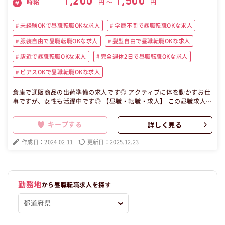
1,200
1,500
時給
円 〜
円
未経験OKで昼職転職OKな求人
学歴不問で昼職転職OKな求人
服装自由で昼職転職OKな求人
髪型自由で昼職転職OKな求人
駅近で昼職転職OKな求人
完全週休2日で昼職転職OKな求人
ピアスOKで昼職転職OKな求人
倉庫で通販商品の出荷準備の求人です◎ アクティブに体を動かすお仕
事ですが、女性も活躍中です◎ 【昼職・転職・求人】 この昼職求人は
神奈川県川崎市川崎区派遣物流コーディネーターの昼職へ転職したい
方の求人です。
キープする
詳しく見る
作成日：2024.02.11
更新日：2025.12.23
勤務地
から昼職転職求人を探す