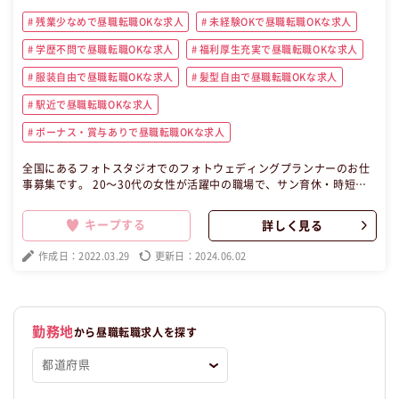
残業少なめで昼職転職OKな求人
未経験OKで昼職転職OKな求人
学歴不問で昼職転職OKな求人
福利厚生充実で昼職転職OKな求人
服装自由で昼職転職OKな求人
髪型自由で昼職転職OKな求人
駅近で昼職転職OKな求人
ボーナス・賞与ありで昼職転職OKな求人
全国にあるフォトスタジオでのフォトウェディングプランナーのお仕
事募集です。 20〜30代の女性が活躍中の職場で、サン育休・時短勤
務の実績もあり！ 長く働くことができる環境です♪ 賞与年2回、イン
センティブありで頑張りに応じて給料もアップできます◎ この昼職求
キープする
詳しく見る
人は兵庫県芦屋市正社員ウェディングプランナーの昼職へ転職したい
方の求人です。
作成日：2022.03.29
更新日：2024.06.02
勤務地
から昼職転職求人を探す