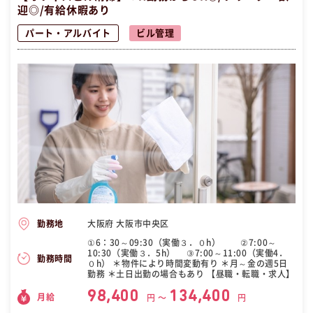
迎◎/有給休暇あり
パート・アルバイト
ビル管理
大阪府 大阪市中央区
勤務地
①6：30～09:30（実働３．０h） ②7:00～
10:30（実働３．5h） ③7:00～11:00（実働4．
勤務時間
０h） ＊物件により時間変動有り ＊月～金の週5日
勤務 ＊土日出勤の場合もあり 【昼職・転職・求人】
98,400
134,400
月給
円 〜
円