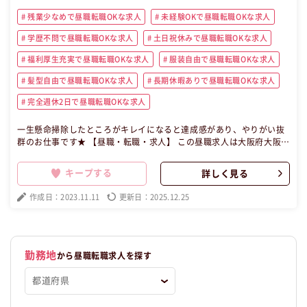
残業少なめで昼職転職OKな求人
未経験OKで昼職転職OKな求人
学歴不問で昼職転職OKな求人
土日祝休みで昼職転職OKな求人
福利厚生充実で昼職転職OKな求人
服装自由で昼職転職OKな求人
髪型自由で昼職転職OKな求人
長期休暇ありで昼職転職OKな求人
完全週休2日で昼職転職OKな求人
一生懸命掃除したところがキレイになると達成感があり、やりがい抜
群のお仕事です★ 【昼職・転職・求人】 この昼職求人は大阪府大阪市
中央区パート・アルバイトビル管理の昼職へ転職したい方の求人で
す。
キープする
詳しく見る
作成日：2023.11.11
更新日：2025.12.25
勤務地
から昼職転職求人を探す