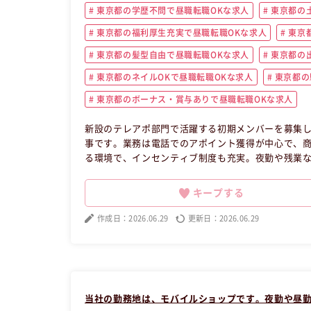
東京都の学歴不問で昼職転職OKな求人
東京都の
東京都の福利厚生充実で昼職転職OKな求人
東京
東京都の髪型自由で昼職転職OKな求人
東京都の
東京都のネイルOKで昼職転職OKな求人
東京都の
東京都のボーナス・賞与ありで昼職転職OKな求人
新設のテレアポ部門で活躍する初期メンバーを募集
事です。業務は電話でのアポイント獲得が中心で、
る環境で、インセンティブ制度も充実。夜勤や残業
田区で、土日祝休みの好条件です。 この昼職求人は
キープする
作成日：2026.06.29
更新日：2026.06.29
当社の勤務地は、モバイルショップです。夜勤や昼