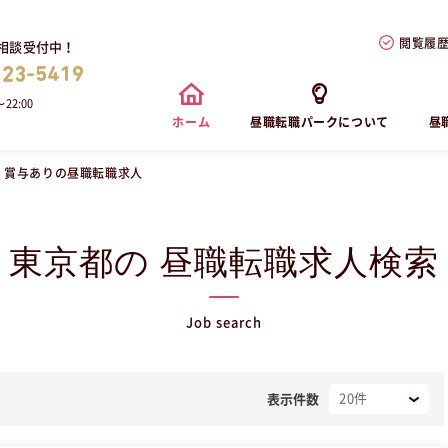
閲覧履
相談受付中！
823-5419
22:00
ホーム
昼職転職パークについて
昼
・賞与ありの昼職転職求人
東京都の 昼職転職求人検索
Job search
表示件数