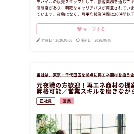
モバイルの販売スタッフとして、接客業務を通じて
修制度があり、明確なキャリアパスが用意されてい
ています。夜勤はなく、月平均残業時間は20時間以
都圏、全国での仕事をお探しの元夜職経験者の方はぜ
スタッフの昼職へ転職したい方の求人です。
キープする
作成日：2026.06.03
更新日：2026.06.03
当社は、東京・千代田区を拠点に再エネ商材を扱う
元夜職の方歓迎！再エネ商材の提
昇格可能／営業スキルを磨きなが
もOK
正社員
営業