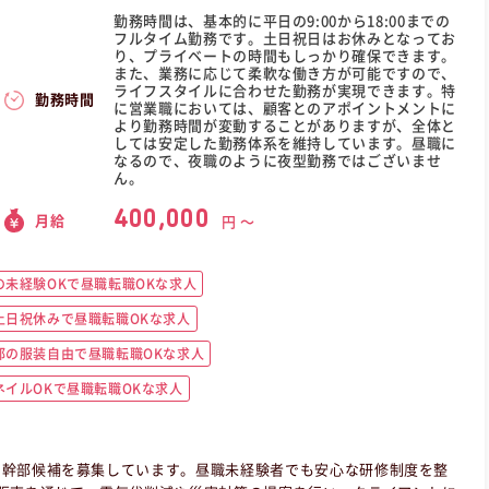
勤務時間は、基本的に平日の9:00から18:00までの
フルタイム勤務です。土日祝日はお休みとなってお
り、プライベートの時間もしっかり確保できます。
また、業務に応じて柔軟な働き方が可能ですので、
ライフスタイルに合わせた勤務が実現できます。特
勤務時間
に営業職においては、顧客とのアポイントメントに
より勤務時間が変動することがありますが、全体と
しては安定した勤務体系を維持しています。昼職に
なるので、夜職のように夜型勤務ではございませ
ん。
400,000
月給
円 〜
未経験OKで昼職転職OKな求人
土日祝休みで昼職転職OKな求人
都の服装自由で昼職転職OKな求人
イルOKで昼職転職OKな求人
う幹部候補を募集しています。昼職未経験者でも安心な研修制度を整