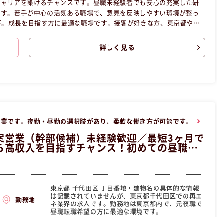
キャリアを築けるチャンスです。昼職未経験者でも安心の充実した研
ます。若手が中心の活気ある職場で、意見を反映しやすい環境が整っ
下。成長を目指す方に最適な職場です。接客が好きな方、東京都や首
ひご応募ください。 この昼職求人は東京都新宿区正社員販売・店舗
詳しく見る
企業です。夜勤・昼勤の選択肢があり、柔軟な働き方が可能です。
案営業（幹部候補）未経験歓迎／最短3ヶ月で
ら高収入を目指すチャンス！初めての昼職で
東京都 千代田区 丁目番地・建物名の具体的な情報
は記載されていませんが、東京都千代田区での再エ
勤務地
ネ業界の求人です。勤務地は東京都内で、元夜職で
昼職転職希望の方に最適な環境です。