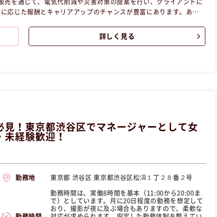
販売を通じて、電気代削減や災害対策の提案を行い、クライアントに
果に応じた報酬とキャリアアップのチャンスが豊富にあります。あな
、歓迎の求人です！ この昼職求人は東京都千代田区正社員営業の昼
詳しく見る
必見！東京都渋谷区でマネージャーとして女
・未経験歓迎！
東京都 渋谷区 東京都渋谷区松濤１丁２８番２号
勤務地
勤務時間は、実働8時間を基本（11:00から20:00ま
で）としています。月に20日程度の勤務を想定して
おり、撮影が夜に及ぶ場合もありますので、柔軟な
対応が求められます。安定した勤務体制を整えてい
勤務時間