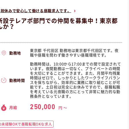
日祝休みで安心して働ける昼職求人です。
新設テレアポ部門での仲間を募集中！東京都
んか？
東京都 千代田区 勤務地は東京都千代田区です。夜
勤務地
職や昼職を問わず働きやすい昼職環境です。
勤務時間は、10:00から17:00までの間で設定されて
います。夜間勤務は一切なく、プライベートの時間
を大切にすることができます。また、月間平均残業
時間はゼロで、しっかりとしたワークライフバラン
勤務時間
スを保ちながら、効率的に業務に取り組むことが可
能です。土日祝は完全にお休みですので、昼職転職
を考えている元夜職の方にとって非常に魅力的な勤
務条件となっています。
250,000
月給
円 〜
未経験OKで昼職転職OKな求人