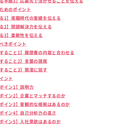
る手順3】応募先で活かせることを伝える
ためのポイント
る1】夜職時代の実績を伝える
る2】問題解決力を伝える
る3】柔軟性を伝える
べきポイント
すること1】履歴書の内容と合わせる
すること2】言葉の語尾
すること3】簡潔に話す
イント
ポイン1】説明力
ポイン2】企業とマッチするのか
ポイン3】客観的な根拠はあるのか
ポイン4】自己分析力の高さ
ポイン5】入社意欲はあるのか