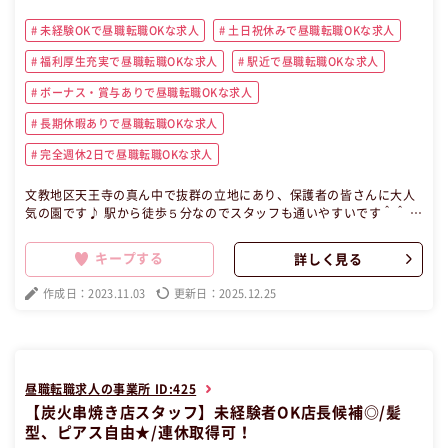
未経験OKで昼職転職OKな求人
土日祝休みで昼職転職OKな求人
福利厚生充実で昼職転職OKな求人
駅近で昼職転職OKな求人
ボーナス・賞与ありで昼職転職OKな求人
長期休暇ありで昼職転職OKな求人
完全週休2日で昼職転職OKな求人
文教地区天王寺の真ん中で抜群の立地にあり、保護者の皆さんに大人
気の園です♪ 駅から徒歩５分なのでスタッフも通いやすいです＾＾ 当
法人の本部ビル内の1～2階にあるため、本部との連携が非常にスムー
ズです！！ 【昼職・転職・求人】 この昼職求人は大阪府大阪市天王寺
キープする
詳しく見る
区パート・アルバイト飲食の昼職へ転職したい方の求人です。
作成日：2023.11.03
更新日：2025.12.25
昼職転職求人の事業所 ID:425
【炭火串焼き店スタッフ】未経験者OK店長候補◎/髪
型、ピアス自由★/連休取得可！