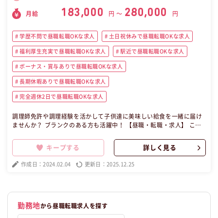
183,000
280,000
月給
円 〜
円
学歴不問で昼職転職OKな求人
土日祝休みで昼職転職OKな求人
福利厚生充実で昼職転職OKな求人
駅近で昼職転職OKな求人
ボーナス・賞与ありで昼職転職OKな求人
長期休暇ありで昼職転職OKな求人
完全週休2日で昼職転職OKな求人
調理師免許や調理経験を活かして子供達に美味しい給食を一緒に届け
ませんか？ ブランクのある方も活躍中！ 【昼職・転職・求人】 この
昼職求人は神奈川県川崎市多摩区正社員飲食の昼職へ転職したい方の
求人です。
キープする
詳しく見る
作成日：2024.02.04
更新日：2025.12.25
勤務地
から昼職転職求人を探す