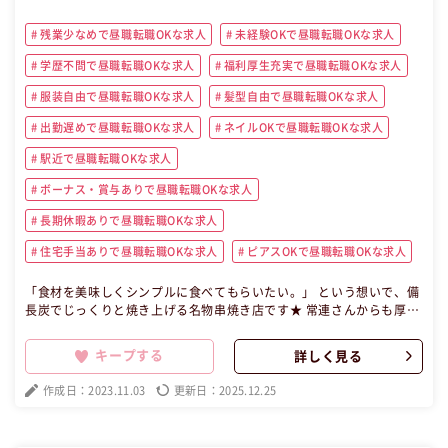
残業少なめで昼職転職OKな求人
未経験OKで昼職転職OKな求人
学歴不問で昼職転職OKな求人
福利厚生充実で昼職転職OKな求人
服装自由で昼職転職OKな求人
髪型自由で昼職転職OKな求人
出勤遅めで昼職転職OKな求人
ネイルOKで昼職転職OKな求人
駅近で昼職転職OKな求人
ボーナス・賞与ありで昼職転職OKな求人
長期休暇ありで昼職転職OKな求人
住宅手当ありで昼職転職OKな求人
ピアスOKで昼職転職OKな求人
「食材を美味しくシンプルに食べてもらいたい。」 という想いで、備
長炭でじっくりと焼き上げる名物串焼き店です★ 常連さんからも厚い
支持を得ています！！！ 何度もメディアにも取り上げられたこともあ
る名店です◎ 【昼職・転職・求人】 この昼職求人は大阪府大阪市北区
キープする
詳しく見る
正社員飲食の昼職へ転職したい方の求人です。
作成日：2023.11.03
更新日：2025.12.25