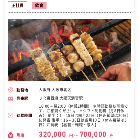
正社員
飲食
大阪府 大阪市北区
勤務地
ＪＲ東西線 大阪天満宮駅
最寄駅
16:00～翌2:00（休憩2時間） ＊時短勤務も可能で
す、ご相談ください。 ＊シフト制勤務（月8日休
み） 前半：1～15日は前月25日（休み希望は20日）
勤務時間
に発表 後半：16～30日は当月10日（休み希望は5
日）に発表 【昼職・転職・求人】
320,000
700,000
月給
円 〜
円