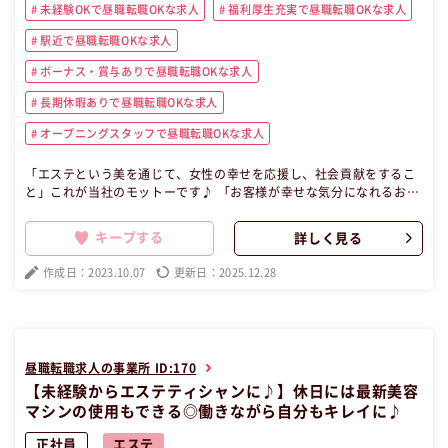
未経験OKで昼職転職OKな求人
福利厚生充実で昼職転職OKな求人
駅近で昼職転職OKな求人
ボーナス・賞与ありで昼職転職OKな求人
長期休暇ありで昼職転職OKな求人
オープニングスタッフで昼職転職OKな求人
「エステという美を通じて、女性の幸せを応援し、社会貢献をするこ
と」これが当社のモットーです♪ 「お客様が幸せな気分になれるお
店」づくりを目指しこれからも努力し続け、お客様と「幸せ」を共有
したいと考えています。 これを貫くべく、企業理念の真・善・美、
キープする
詳しく見る
「真」とは正しいこと、「善」とは善きこと「美」とは美しいものの
ことを取り組んでいます。 【昼職・転職・求人】 この昼職求人は大阪
作成日：2023.10.07
更新日：2025.12.28
府堺市南区正社員エステの昼職へ転職したい方の求人です。
昼職転職求人の事業所 ID:170
【未経験からエステティシャンに♪】休日には最新美容
マシンの使用もできる◎働きながら自分もキレイに♪
正社員
エステ