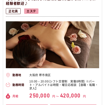
経験者歓迎♪
正社員
エステ
大阪府 堺市南区
勤務地
10:00～20:00(シフト交替制 実働8時間) ※パー
ト・アルバイトは時間・曜日応相談 【昼職・転職・
勤務時間
求人】
250,000
420,000
月給
円 〜
円