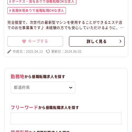
ボーナス・賞与ありで昼職転職OKな求人
長期休暇ありで昼職転職OKな求人
完全個室で、次世代の最新型マシンを使用することができるエステ店
でのお仕事募集です♪ 未経験の方でも安心していただけるように、先
輩スタッフが丁寧に指導します。 お休みの日にはマシンを使ってもO
K！ 美容に興味がある方、働きながら自分もキレイになりたい方は必
キープする
詳しく見る
見です◎ この昼職求人は大阪府岸和田市正社員エステの昼職へ転職し
たい方の求人です。
作成日：2022.04.13
更新日：2024.06.02
勤務地
から昼職転職求人を探す
フリーワード
から昼職転職求人を探す