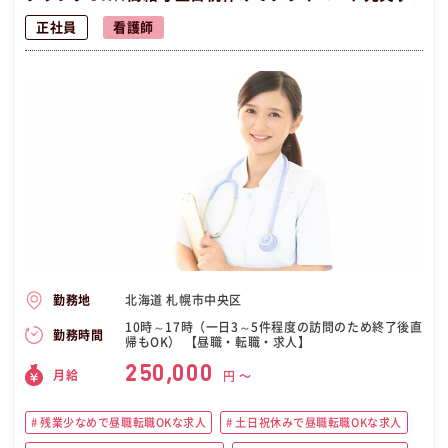
正社員
看護師
北海道 札幌市中央区
勤務地
10時～17時（一日3～5件程度の訪問のため終了後直
勤務時間
帰もOK） 【昼職・転職・求人】
250,000
月給
円 〜
残業少なめで昼職転職OKな求人
土日祝休みで昼職転職OKな求人