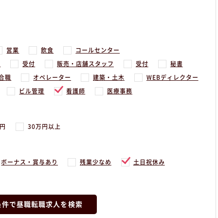
営業
飲食
コールセンター
務
受付
販売・店舗スタッフ
受付
秘書
合職
オペレーター
建築・土木
WEBディレクター
ビル管理
看護師
医療事務
万円
30万円以上
ボーナス・賞与あり
残業少なめ
土日祝休み
条件で昼職転職求人を検索