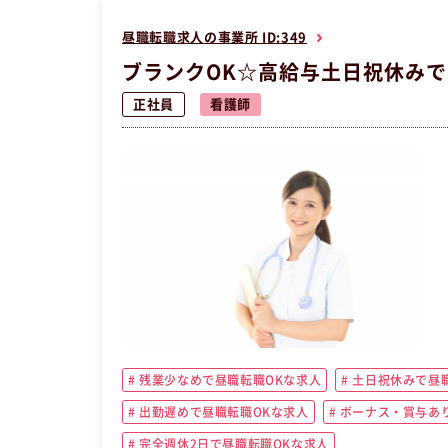
昼職転職求人の事業所 ID:349
ブランクOK☆高給与土日祝休み
正社員
看護師
残業少なめで昼職転職OKな求人
土日祝休みで昼職
出勤遅めで昼職転職OKな求人
ボーナス・賞与あ
完全週休2日で昼職転職OKな求人