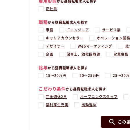
雇用形態
から昼職転職求人を探す
正社員
職種
から昼職転職求人を探す
事務
ITエンジニア
サービス業
キャリアカウンセラー
オペレーション業
デザイナー
Webマーケティング
総
企画
保育士、幼稚園教諭
営業事務
給与
から昼職転職求人を探す
15〜20万円
20〜25万円
25〜30
こだわり条件
から昼職転職求人を探す
完全週休2日
オープニングスタッフ
福利厚生充実
出勤遅め
この