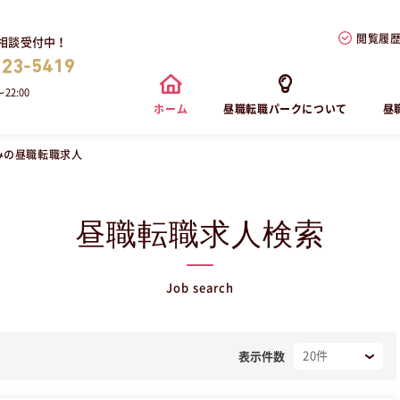
閲覧履
相談受付中！
823-5419
22:00
ホーム
昼職転職パークについて
昼
みの昼職転職求人
昼職転職求人検索
Job search
表示件数