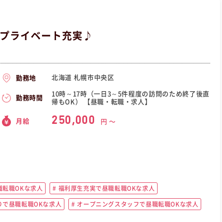
でプライベート充実♪
北海道 札幌市中央区
勤務地
10時～17時（一日3～5件程度の訪問のため終了後直
勤務時間
帰もOK） 【昼職・転職・求人】
250,000
月給
円 〜
転職OKな求人
福利厚生充実で昼職転職OKな求人
りで昼職転職OKな求人
オープニングスタッフで昼職転職OKな求人