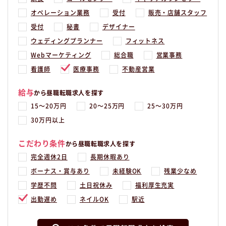
オペレーション業務
受付
販売・店舗スタッフ
受付
秘書
デザイナー
ウェディングプランナー
フィットネス
Webマーケティング
総合職
営業事務
看護師
医療事務
不動産営業
給与
から昼職転職求人を探す
15〜20万円
20〜25万円
25〜30万円
30万円以上
こだわり条件
から昼職転職求人を探す
完全週休2日
長期休暇あり
ボーナス・賞与あり
未経験OK
残業少なめ
学歴不問
土日祝休み
福利厚生充実
出勤遅め
ネイルOK
駅近