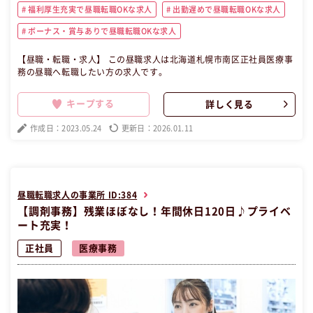
福利厚生充実で昼職転職OKな求人
出勤遅めで昼職転職OKな求人
ボーナス・賞与ありで昼職転職OKな求人
【昼職・転職・求人】 この昼職求人は北海道札幌市南区正社員医療事
務の昼職へ転職したい方の求人です。
キープする
詳しく見る
作成日：2023.05.24
更新日：2026.01.11
昼職転職求人の事業所 ID:384
【調剤事務】残業ほぼなし！年間休日120日♪プライベ
ート充実！
正社員
医療事務