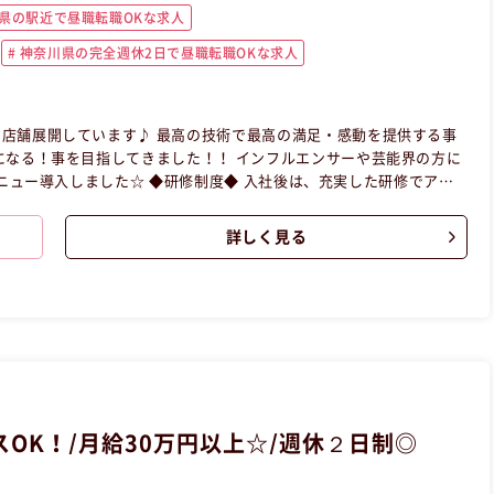
県の駅近で昼職転職OKな求人
神奈川県の完全週休2日で昼職転職OKな求人
店舗展開しています♪ 最高の技術で最高の満足・感動を提供する事
になる！事を目指してきました！！ インフルエンサーや芸能界の方に
度◆ 入社後は、充実した研修でアイ
ます。 ハイレベルな技術＆接客を身につけて安心してデビューでき
詳しく見る
ます！ ③サロンワークの研修 ④デビュー！ 【昼職・転職・
サービス業の昼職へ転職したい方の求人です。
OK！/月給30万円以上☆/週休２日制◎