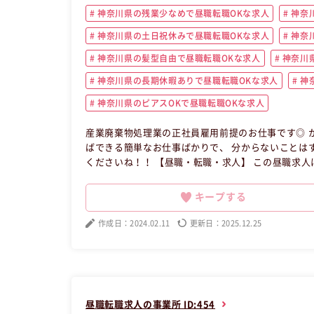
神奈川県の残業少なめで昼職転職OKな求人
神奈
神奈川県の土日祝休みで昼職転職OKな求人
神奈
神奈川県の髪型自由で昼職転職OKな求人
神奈川県
神奈川県の長期休暇ありで昼職転職OKな求人
神
神奈川県のピアスOKで昼職転職OKな求人
産業廃棄物処理業の正社員雇用前提のお仕事です◎ かん
ばできる簡単なお仕事ばかりで、 分からないことはすぐに聞ける環境
くださいね！！ 【昼職・転職・求人】 この昼職求人は神奈川県川崎市川崎区契約社員事務の昼職へ転職したい方の求人で
す。
キープする
作成日：2024.02.11
更新日：2025.12.25
昼職転職求人の事業所 ID:454