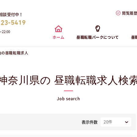
閲覧履
相談受付中！
823-5419
22:00
ホーム
昼職転職パークについて
昼
由の昼職転職求人
神奈川県の 昼職転職求人検
Job search
表示件数