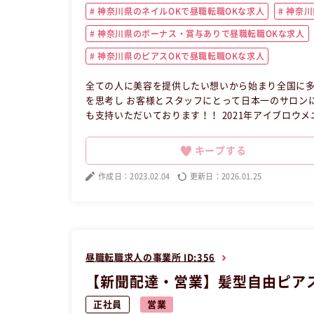
神奈川県のネイルOKで昼職転職OKな求人
神奈川
神奈川県のボーナス・賞与ありで昼職転職OKな求人
神奈川県のピアスOKで昼職転職OKな求人
全ての人に美容を提供したい想いから始まり全国に多
を思考し お客様とスタッフにとって日本一のサロン
も支持いただいております！！ 2021年アイブロウメニュー導入しました☆ ◆研修制
リストとしての技術を基本からしっかり習得して頂き
る様しっかりサポートしていきますよ♪ ～デビューまでの流れ～ ①座学や理論を勉強 （約2～3日） ②営業時間内でモデ
キープする
ルさんへの施術（約1ヵ月） ※モデルさんの募集はサポートし
求人】 この昼職求人は神奈川県川崎市川崎区正社員
作成日：2023.02.04
更新日：2026.01.25
昼職転職求人の事業所 ID:356
【新聞配達・営業】髪型自由ピアス
正社員
営業