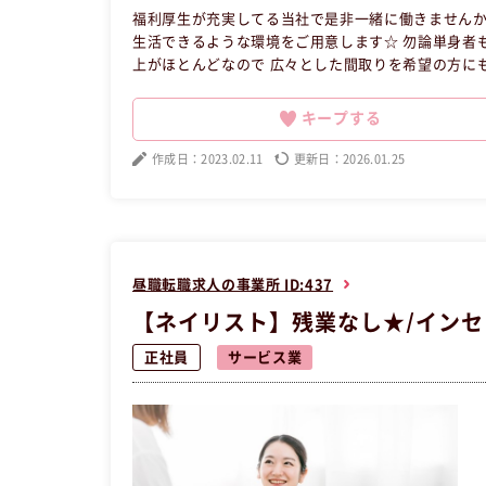
福利厚生が充実してる当社で是非一緒に働きませんか
生活できるような環境をご用意します☆ 勿論単身者も歓迎してます♪ この辺りのアパート・
上がほとんどなので 広々とした間取りを希望の方にも最適です＾＾ 出張面接も行ってます！！
で全国どこへでも行きます♪ 最近は岐阜まで面接のためだけに行きました！笑 １
たい事が見つかったら、応援致します。 皆さんが働きやすい環境は整ってます！！ 【昼職・転職・求人】 この昼職求人は
キープする
神奈川県川崎市宮前区正社員営業の昼職へ転職した
作成日：2023.02.11
更新日：2026.01.25
昼職転職求人の事業所 ID:437
【ネイリスト】残業なし★/インセ
正社員
サービス業