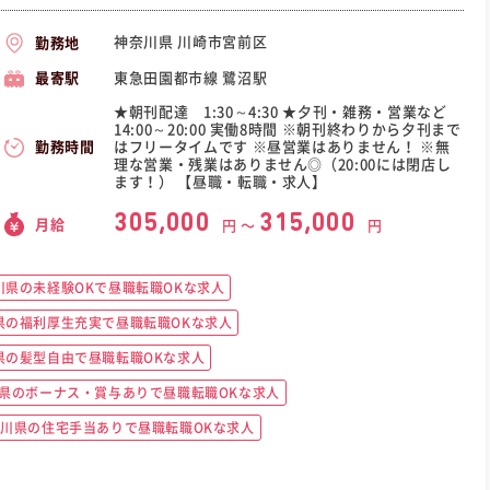
神奈川県 川崎市宮前区
勤務地
東急田園都市線 鷺沼駅
最寄駅
★朝刊配達 1:30～4:30 ★夕刊・雑務・営業など
14:00～20:00 実働8時間 ※朝刊終わりから夕刊まで
はフリータイムです ※昼営業はありません！ ※無
勤務時間
理な営業・残業はありません◎（20:00には閉店し
ます！） 【昼職・転職・求人】
305,000
315,000
月給
円 〜
円
川県の未経験OKで昼職転職OKな求人
県の福利厚生充実で昼職転職OKな求人
県の髪型自由で昼職転職OKな求人
県のボーナス・賞与ありで昼職転職OKな求人
川県の住宅手当ありで昼職転職OKな求人