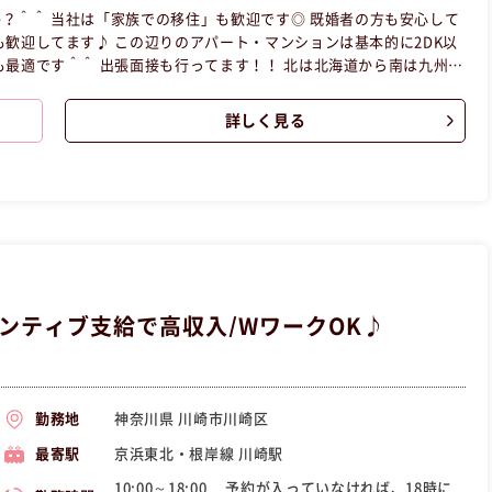
？＾＾ 当社は「家族での移住」も歓迎です◎ 既婚者の方も安心して
マンションは基本的に2DK以
 北は北海道から南は九州ま
人１人の意見、意思を尊重します◎ やり
詳しく見る
い方の求人です。
ンティブ支給で高収入/WワークOK♪
神奈川県 川崎市川崎区
勤務地
京浜東北・根岸線 川崎駅
最寄駅
10:00～18:00 予約が入っていなければ、18時に