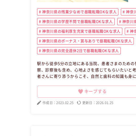
神奈川県の残業少なめで昼職転職OKな求人
神奈
神奈川県の学歴不問で昼職転職OKな求人
神奈川
神奈川県の福利厚生充実で昼職転職OKな求人
神
神奈川県のボーナス・賞与ありで昼職転職OKな求人
神奈川県の完全週休2日で昼職転職OKな求人
駅から徒歩5分の立地にある当院、患者さまのための
察、診察後も含め、心地よさを感じてもらいたいと考
者さんに寄り添うからこそ、自然と歯科の知識も身に付きます◎ 【昼職・転職・求人】 この昼職
崎区正社員営業の昼職へ転職したい方の求人です。
キープする
作成日：2023.02.25
更新日：2026.01.25