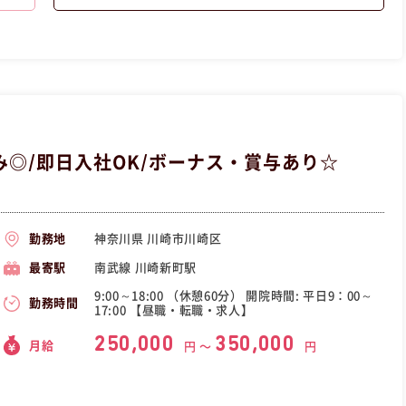
リーダー研修など階層別に研修を行い、入社後も着実にスキルアップ
理職も目指してい事も可能です！！ 未経験者でも安できる心よう、丁
ださいね☆ 中途入社の社員が半分以上であり、
人】 この昼職求人は神奈川県川
です。
◎/即日入社OK/ボーナス・賞与あり☆
神奈川県 川崎市川崎区
勤務地
南武線 川崎新町駅
最寄駅
9:00～18:00 （休憩60分） 開院時間: 平日9：00～
勤務時間
17:00 【昼職・転職・求人】
250,000
350,000
月給
円 〜
円