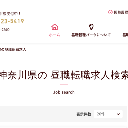
閲覧履
相談受付中！
823-5419
22:00
ホーム
昼職転職パークについて
昼
問の昼職転職求人
神奈川県の 昼職転職求人検
Job search
表示件数