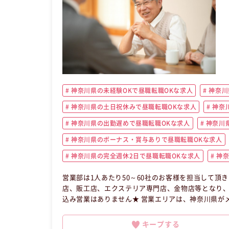
神奈川県の未経験OKで昼職転職OKな求人
神奈川
神奈川県の土日祝休みで昼職転職OKな求人
神奈
神奈川県の出勤遅めで昼職転職OKな求人
神奈川
神奈川県のボーナス・賞与ありで昼職転職OKな求人
神奈川県の完全週休2日で昼職転職OKな求人
神奈
営業部は1人あたり50～60社のお客様を担当して頂
店、販工店、エクステリア専門店、金物店等となり、 
込み営業はありません★ 営業エリアは、神奈川県がメ
も積極的に行っており、事業活動の可能性を広げています♪ 毎月の売上目標はあるものの厳しいノルマは
お客様への最適なご提案を優先して考えて、お客様に寄り添って頂ければ
キープする