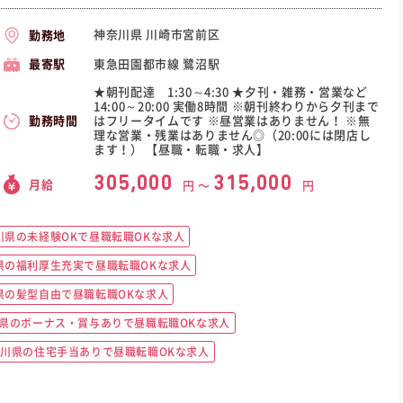
神奈川県 川崎市宮前区
勤務地
東急田園都市線 鷺沼駅
最寄駅
★朝刊配達 1:30～4:30 ★夕刊・雑務・営業など
14:00～20:00 実働8時間 ※朝刊終わりから夕刊まで
はフリータイムです ※昼営業はありません！ ※無
勤務時間
理な営業・残業はありません◎（20:00には閉店し
ます！） 【昼職・転職・求人】
305,000
315,000
月給
円 〜
円
川県の未経験OKで昼職転職OKな求人
県の福利厚生充実で昼職転職OKな求人
県の髪型自由で昼職転職OKな求人
県のボーナス・賞与ありで昼職転職OKな求人
川県の住宅手当ありで昼職転職OKな求人