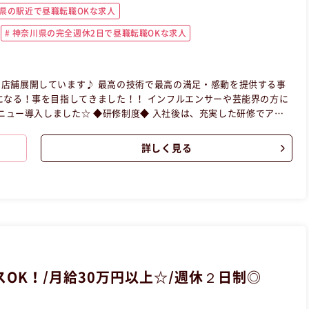
県の駅近で昼職転職OKな求人
神奈川県の完全週休2日で昼職転職OKな求人
店舗展開しています♪ 最高の技術で最高の満足・感動を提供する事
になる！事を目指してきました！！ インフルエンサーや芸能界の方に
度◆ 入社後は、充実した研修でアイ
ます。 ハイレベルな技術＆接客を身につけて安心してデビューでき
詳しく見る
ます！ ③サロンワークの研修 ④デビュー！ 【昼職・転職・
サービス業の昼職へ転職したい方の求人です。
OK！/月給30万円以上☆/週休２日制◎