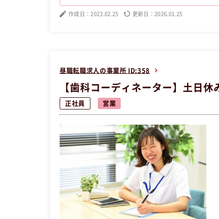
交換も行っております★ 新人研修、中途社員研修、
が可能です＾＾ あなたの要望次第で将来的には、管
作成日：2023.02.25
更新日：2026.01.25
寧な研修と育成環境は充実しております◎ 不満や質問は抱えずにお話しく
各支店ともアットホームな雰囲気ですので馴染みやすい雰囲気です＾＾ 【昼職・転職・求
崎市宮前区正社員営業の昼職へ転職したい方の求人
昼職転職求人の事業所 ID:358
【歯科コーディネーター】土日休み
正社員
営業