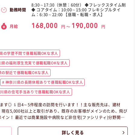
8:30～17:30（休憩：60分） ◆フレックスタイム制
◆ コアタイム：10:00～15:00 フレキシブルタイ
勤務時間
ム：6:30～22:00 【昼職・転職・求人】
168,000
190,000
月給
円 〜
円
県の学歴不問で昼職転職OKな求人
川県の福利厚生充実で昼職転職OKな求人
県の駅近で昼職転職OKな求人
神奈川県の長期休暇ありで昼職転職OKな求人
川県の住宅手当ありで昼職転職OKな求人
きます◎ １日4～5件程度の訪問を行います！！主な販売先は、建材
現在5,000社以上と取引があり、既存のお客様がメインのため、飛び
イン！ 最近では商業施設や病院など非住宅(ファシリティ)分野開拓
ありません！！
と思います♪ 弊社では研修を頻繁に行い、情報
詳しく見る