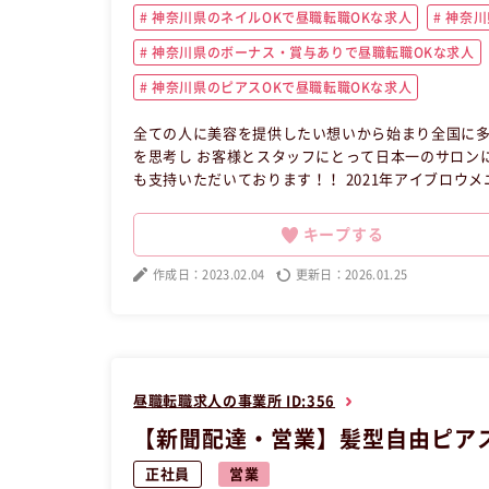
神奈川県のネイルOKで昼職転職OKな求人
神奈川
神奈川県のボーナス・賞与ありで昼職転職OKな求人
神奈川県のピアスOKで昼職転職OKな求人
全ての人に美容を提供したい想いから始まり全国に多
を思考し お客様とスタッフにとって日本一のサロン
も支持いただいております！！ 2021年アイブロウメニュー導入しました☆ ◆研修制
リストとしての技術を基本からしっかり習得して頂き
る様しっかりサポートしていきますよ♪ ～デビューまでの流れ～ ①座学や理論を勉強 （約2～3日） ②営業時間内でモデ
キープする
ルさんへの施術（約1ヵ月） ※モデルさんの募集はサポートし
求人】 この昼職求人は神奈川県川崎市川崎区正社員
作成日：2023.02.04
更新日：2026.01.25
昼職転職求人の事業所 ID:356
【新聞配達・営業】髪型自由ピアス
正社員
営業