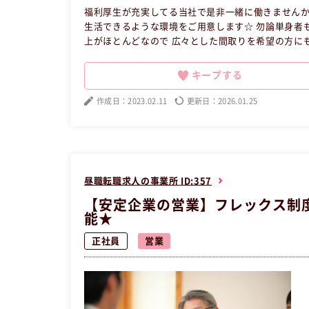
福利厚生が充実してる当社で是非一緒に働きませんか
生活できるような環境をご用意します☆ 勿論単身者も歓迎してます♪ この辺りのアパート・
上がほとんどなので 広々とした間取りを希望の方にも最適です＾＾ 出張面接も行ってます！！
で全国どこへでも行きます♪ 最近は岐阜まで面接のためだけに行きました！笑 １
たい事が見つかったら、応援致します。 皆さんが働きやすい環境は整ってます！！ 【昼職・転職・求人】 この昼職求人は
キープする
神奈川県川崎市宮前区正社員営業の昼職へ転職した
作成日：2023.02.11
更新日：2026.01.25
昼職転職求人の事業所 ID:357
【安定企業の営業】フレックス制度
能★
正社員
営業