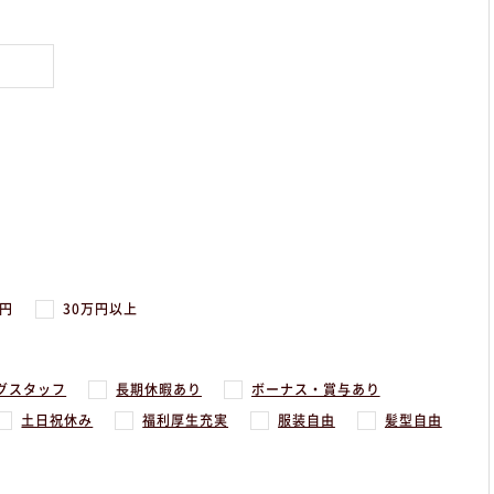
万円
30万円以上
グスタッフ
長期休暇あり
ボーナス・賞与あり
土日祝休み
福利厚生充実
服装自由
髪型自由