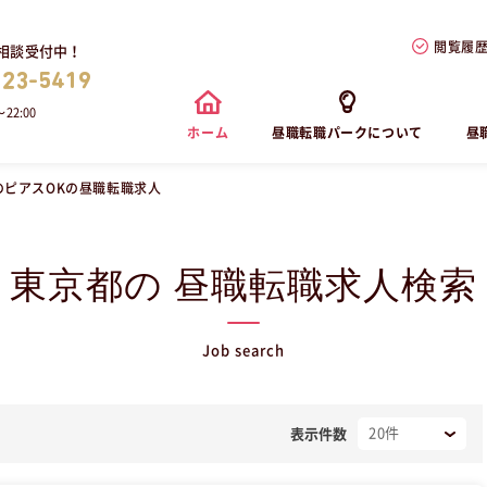
閲覧履
相談受付中！
823-5419
22:00
ホーム
昼職転職パークについて
昼
のピアスOKの昼職転職求人
東京都の 昼職転職求人検索
Job search
表示件数