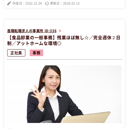
す★ 未経験でもやる気がある方のご応募をお待ちしております！！
作成日：2022.12.24
更新日：2026.02.13
【昼職・転職・求人】 この昼職求人は大阪府大阪市住吉区正社員事務
の昼職へ転職したい方の求人です。
昼職転職求人の事業所 ID:336
【食品卸業の一般事務】残業ほぼ無し☆／完全週休２日
制／アットホームな環境◎
正社員
事務