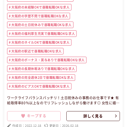
大阪府の未経験OKで昼職転職OKな求人
大阪府の学歴不問で昼職転職OKな求人
大阪府の土日祝休みで昼職転職OKな求人
大阪府の福利厚生充実で昼職転職OKな求人
大阪府のネイルOKで昼職転職OKな求人
大阪府の駅近で昼職転職OKな求人
大阪府のボーナス・賞与ありで昼職転職OKな求人
大阪府の長期休暇ありで昼職転職OKな求人
大阪府の完全週休2日で昼職転職OKな求人
大阪府のピアスOKで昼職転職OKな求人
ワークライフバランスバッチリ！土日祝休みの事務のお仕事です★ 有
給取得率80％以上なのでリフレッシュしながら働けます◎ 女性に嬉し
いネイルもピアスもOK♪ 請求書データ作成、給与計算業務をお願い
致します。 正確性と細かい業務への集中力が求められる仕事です！！
キープする
詳しく見る
未経験の方でも先輩スタッフが丁寧に教えてくれます★ 【昼職・転
職・求人】 この昼職求人は大阪府大阪市北区正社員事務の昼職へ転職
作成日：2022.12.18
更新日：2026.02.18