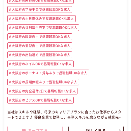
大阪府の未経験OKで昼職転職OKな求人
大阪府の学歴不問で昼職転職OKな求人
大阪府の土日祝休みで昼職転職OKな求人
大阪府の福利厚生充実で昼職転職OKな求人
大阪府の服装自由で昼職転職OKな求人
大阪府の髪型自由で昼職転職OKな求人
大阪府の出勤遅めで昼職転職OKな求人
大阪府のネイルOKで昼職転職OKな求人
大阪府のボーナス・賞与ありで昼職転職OKな求人
大阪府の長期休暇ありで昼職転職OKな求人
大阪府の完全週休2日で昼職転職OKな求人
大阪府のピアスOKで昼職転職OKな求人
当社はスキルや経験、将来のキャリアプランに合ったお仕事からスタ
ートできます♪ 優良企業で勤務し、事務スキルを磨きながら就業先の
社員登用を目指せる働き方です。 充実した研修や専任コーディネータ
ーとの面談など、サポートが充実しています！＾＾ 【昼職・転職・求
キープする
詳しく見る