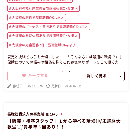
大阪府の福利厚生充実で昼職転職OKな求人
大阪府の駅近で昼職転職OKな求人
大阪府のボーナス・賞与ありで昼職転職OKな求人
大阪府の長期休暇ありで昼職転職OKな求人
大阪府の完全週休2日で昼職転職OKな求人
安定と挑戦どちらも大切にしたい！！そんな方には最適の環境です♪
保険についての悩みや相談を抱えるお客様のサポートをして頂く大切
なポジションになります。 バックオフィスを支えながら、営業担当と
二人三脚でお客様をフォローしていきます！！ 【昼職・転職・求人】
キープする
詳しく見る
この昼職求人は大阪府堺市堺区正社員営業事務の昼職へ転職したい方
の求人です。
作成日：2023.01.28
更新日：2026.02.05
昼職転職求人の事業所 ID:343
【販売・接客スタッフ】１から学べる環境◎/未経験大
歓迎◎/賞与年３回あり！！