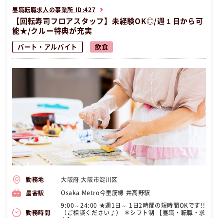
昼職転職求人の事業所 ID:427
【回転寿司フロアスタッフ】未経験OK◎/週１日から可
能★/クルー特典が充実
パート・アルバイト
飲食
大阪府 大阪市淀川区
勤務地
Osaka Metro今里筋線 井高野駅
最寄駅
9:00～24:00 ★週1日～ 1日2時間の短時間OKです!!
（ご相談ください♪） ＊シフト制 【昼職・転職・求
勤務時間