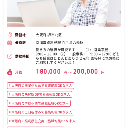
大阪府 堺市北区
勤務地
南海電鉄高野線 百舌鳥八幡駅
最寄駅
働き方の選択が可能です＾＾ （1） 営業事務：
9:00～18:00 （2） 一般事務： 9:00～17:00 どち
勤務時間
らも残業はほとんどありません◎ 面接時に気お軽に
ご相談してくださいね♪
180,000
200,000
月給
円 〜
円
大阪府の残業少なめで昼職転職OKな求人
大阪府の未経験OKで昼職転職OKな求人
大阪府の学歴不問で昼職転職OKな求人
大阪府の土日祝休みで昼職転職OKな求人
大阪府の福利厚生充実で昼職転職OKな求人