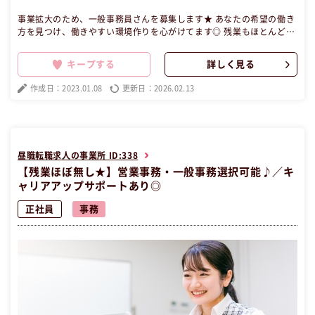
事業拡大のため、一般事務員さんを募集します★ あなたの希望の働き
方を見つけ、働きやすい環境作りを心がけてます◎ 残業もほとんどな
いので、ライフワークバランスも確立出来ます！ 頑張って働いた分は
しっかりと評価します♪ アットホームな職場なので、リラックスしな
キープする
詳しく見る
がら働けます。 【昼職・転職・求人】 この昼職求人は大阪府大阪市北
区正社員事務の昼職へ転職したい方の求人です。
作成日：2023.01.08
更新日：2026.02.13
昼職転職求人の事業所 ID:338
【残業ほぼ無し★】営業事務・一般事務選択可能♪／キ
ャリアアップサポートあり◎
正社員
事務