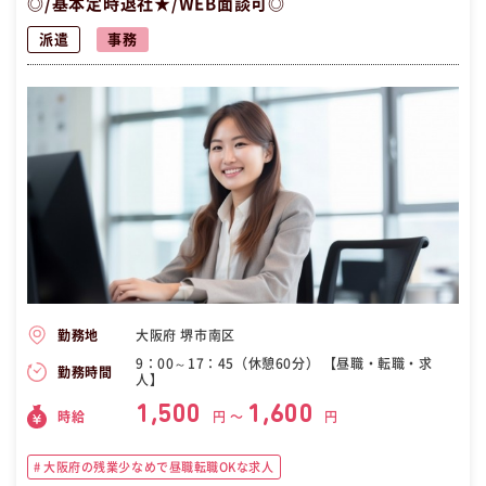
◎/基本定時退社★/WEB面談可◎
派遣
事務
大阪府 堺市南区
勤務地
9：00～17：45（休憩60分） 【昼職・転職・求
勤務時間
人】
1,500
1,600
時給
円 〜
円
大阪府の残業少なめで昼職転職OKな求人