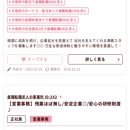
大阪府の駅近で昼職転職OKな求人
大阪府のボーナス・賞与ありで昼職転職OKな求人
大阪府の長期休暇ありで昼職転職OKな求人
大阪府の完全週休2日で昼職転職OKな求人
順調に成長を続け、企業拡大を見据えて 当社を支えてくれる事務スタ
ッフを募集します◎◎ 万全な育成体制と働きやすい環境を意識してい
る当社なので、 スキルアップしたい方にもピッタリです＾＾♪ 丁寧な
対応と確かな技術力を武器に 順調に成長を続ける当社。 そんな当社を
キープする
詳しく見る
支えているのが事務スタッフ。 万全な育成体制・働きやすい環境で、
スキルアップしたい方にもピッタリです。 社員に嬉しい仕組みもたく
作成日：2023.01.14
更新日：2026.02.13
さんあります！！ 仲間と一緒に、楽しみながら成長して下さいね♪
【昼職・転職・求人】 この昼職求人は大阪府堺市北区正社員事務の昼
職へ転職したい方の求人です。
昼職転職求人の事業所 ID:342
【営業事務】残業ほぼ無し/安定企業◎/安心の研修制度
♪
正社員
営業事務