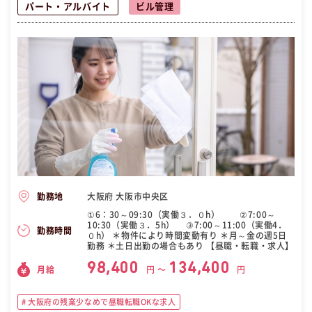
パート・アルバイト
ビル管理
大阪府 大阪市中央区
勤務地
①6：30～09:30（実働３．０h） ②7:00～
10:30（実働３．5h） ③7:00～11:00（実働4．
勤務時間
０h） ＊物件により時間変動有り ＊月～金の週5日
勤務 ＊土日出勤の場合もあり 【昼職・転職・求人】
98,400
134,400
月給
円 〜
円
大阪府の残業少なめで昼職転職OKな求人