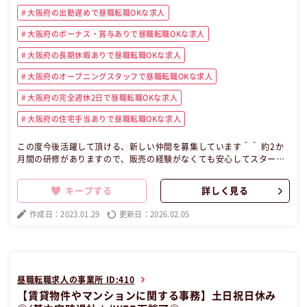
大阪府の出勤遅めで昼職転職OKな求人
大阪府のボーナス・賞与ありで昼職転職OKな求人
大阪府の長期休暇ありで昼職転職OKな求人
大阪府のオープニングスタッフで昼職転職OKな求人
大阪府の完全週休2日で昼職転職OKな求人
大阪府の住宅手当ありで昼職転職OKな求人
この度今後活躍して頂ける、新しい仲間を募集しています＾＾ 約2か
月間の研修がありますので、販売の経験がなくても安心してスタート
して頂けますよ♪ 充実した研修制度がるので「販売のスペシャリス
ト」になれます★ 必要なのは「やる気」だけです♪ 詳しい内容は面接
キープする
詳しく見る
でお話させていただきますので、お気軽にご応募ください。 【昼職・
転職・求人】 この昼職求人は大阪府堺市南区正社員販売・店舗スタッ
作成日：2023.01.29
更新日：2026.02.05
フの昼職へ転職したい方の求人です。
昼職転職求人の事業所 ID:410
【賃貸物件やマンションに関する事務】土日祝日休み