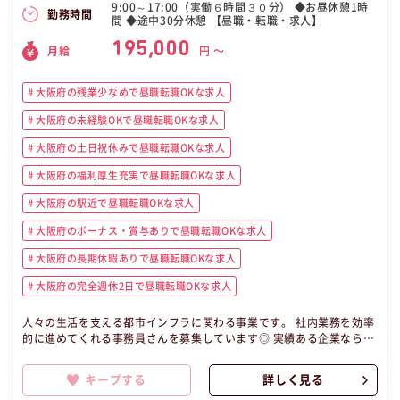
9:00～17:00（実働６時間３０分） ◆お昼休憩1時
勤務時間
間 ◆途中30分休憩 【昼職・転職・求人】
195,000
月給
円 〜
大阪府の残業少なめで昼職転職OKな求人
大阪府の未経験OKで昼職転職OKな求人
大阪府の土日祝休みで昼職転職OKな求人
大阪府の福利厚生充実で昼職転職OKな求人
大阪府の駅近で昼職転職OKな求人
大阪府のボーナス・賞与ありで昼職転職OKな求人
大阪府の長期休暇ありで昼職転職OKな求人
大阪府の完全週休2日で昼職転職OKな求人
人々の生活を支える都市インフラに関わる事業です。 社内業務を効率
的に進めてくれる事務員さんを募集しています◎ 実績ある企業ならで
はのサポート体制があるので、初めての転職未経験の方も安心して働
けます♪ 残業はしない方針でほぼ全員が定時で退勤しています！ 完全
キープする
詳しく見る
週休2日制なので、ご自身に合ったワークバランスを確立して頂けま