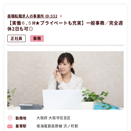
昼職転職求人の事業所 ID:332
【実働６.５H★プライベートも充実】一般事務／完全週
休2日も可◎
正社員
事務
大阪府 大阪市住吉区
勤務地
南海電鉄高野線 沢ノ町駅
最寄駅