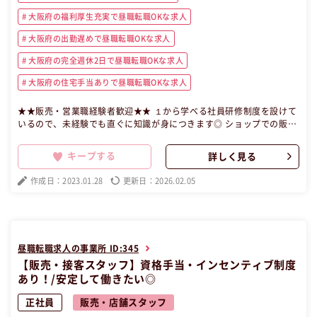
大阪府の福利厚生充実で昼職転職OKな求人
大阪府の出勤遅めで昼職転職OKな求人
大阪府の完全週休2日で昼職転職OKな求人
大阪府の住宅手当ありで昼職転職OKな求人
★★販売・営業職経験者歓迎★★ １から学べる社員研修制度を設けて
いるので、未経験でも直ぐに知識が身につきます◎ ショップでの販売
だけでなくマナー・礼儀・作法等々社会人のマナー育成も取り組んで
おります！ 20代社員が多数在籍しており、周りの社員や同期社員とチ
キープする
詳しく見る
ームワークで高めあえます♪ お客様からたくさんの『ありがとう』を
頂けるお仕事です◎ 【昼職・転職・求人】 この昼職求人は大阪府堺市
作成日：2023.01.28
更新日：2026.02.05
中区正社員販売・店舗スタッフの昼職へ転職したい方の求人です。
昼職転職求人の事業所 ID:345
【販売・接客スタッフ】資格手当・インセンティブ制度
あり！/安定して働きたい◎
正社員
販売・店舗スタッフ