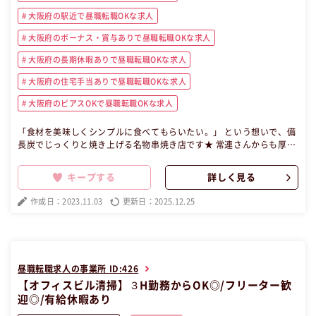
大阪府の駅近で昼職転職OKな求人
大阪府のボーナス・賞与ありで昼職転職OKな求人
大阪府の長期休暇ありで昼職転職OKな求人
大阪府の住宅手当ありで昼職転職OKな求人
大阪府のピアスOKで昼職転職OKな求人
「食材を美味しくシンプルに食べてもらいたい。」 という想いで、備
長炭でじっくりと焼き上げる名物串焼き店です★ 常連さんからも厚い
支持を得ています！！！ 何度もメディアにも取り上げられたこともあ
る名店です◎ 【昼職・転職・求人】 この昼職求人は大阪府大阪市北区
キープする
詳しく見る
正社員飲食の昼職へ転職したい方の求人です。
作成日：2023.11.03
更新日：2025.12.25
昼職転職求人の事業所 ID:426
【オフィスビル清掃】３H勤務からOK◎/フリーター歓
迎◎/有給休暇あり