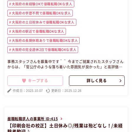
大阪府の未経験OKで昼職転職OKな求人
大阪府の学歴不問で昼職転職OKな求人
大阪府の土日祝休みで昼職転職OKな求人
大阪府の駅近で昼職転職OKな求人
大阪府の長期休暇ありで昼職転職OKな求人
大阪府の完全週休2日で昼職転職OKな求人
事務スタッフさんを募集中です＾＾ 今までご就業されたスタッフさん
からは、「官公庁のような落ち着いた雰囲気が良かった」と高評価の
職場です！ 不動産業界や住宅業界のご経験も活かせます！★ 来社不要
でサクッと応募可能です◎ 【昼職・転職・求人】 この昼職求人は大阪
キープする
詳しく見る
府堺市南区派遣事務の昼職へ転職したい方の求人です。
作成日：2023.10.07
更新日：2025.12.28
昼職転職求人の事業所 ID:415
【印刷会社の校正】土日休み◎/残業は殆どなし！/未経
験者歓迎♪