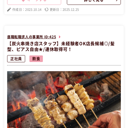
人】 この昼職求人は大阪府大阪市北区正社員事務の昼職へ転職したい
方の求人です。
作成日：2023.10.14
更新日：2025.12.25
昼職転職求人の事業所 ID:425
【炭火串焼き店スタッフ】未経験者OK店長候補◎/髪
型、ピアス自由★/連休取得可！
正社員
飲食