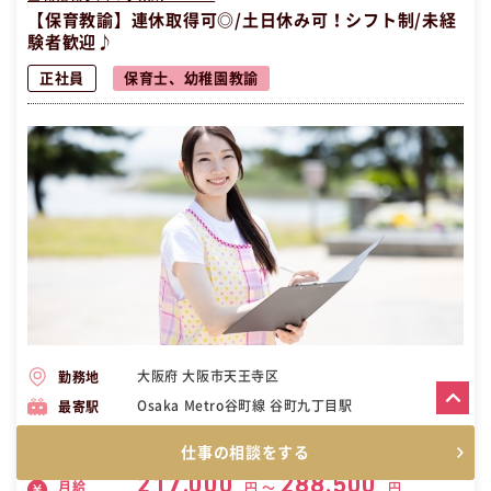
【保育教諭】連休取得可◎/土日休み可！シフト制/未経
験者歓迎♪
正社員
保育士、幼稚園教諭
大阪府 大阪市天王寺区
勤務地
Osaka Metro谷町線 谷町九丁目駅
最寄駅
7:30～19:30 の、間の8ｈ（休暇１ｈ） ＊シフト制
勤務時間
【昼職・転職・求人】
仕事の相談をする
217,000
288,500
月給
円 〜
円