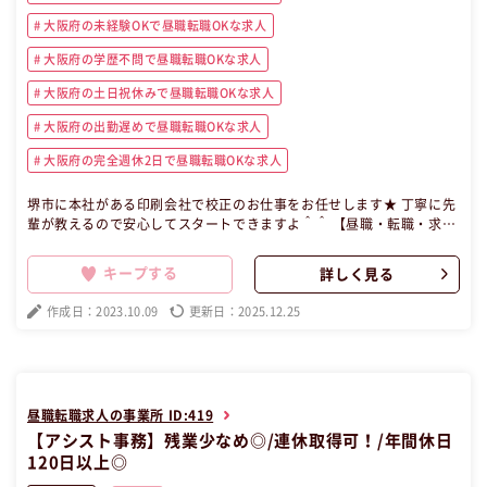
大阪府の未経験OKで昼職転職OKな求人
大阪府の学歴不問で昼職転職OKな求人
大阪府の土日祝休みで昼職転職OKな求人
大阪府の出勤遅めで昼職転職OKな求人
大阪府の完全週休2日で昼職転職OKな求人
堺市に本社がある印刷会社で校正のお仕事をお任せします★ 丁寧に先
輩が教えるので安心してスタートできますよ＾＾ 【昼職・転職・求
人】 この昼職求人は大阪府堺市堺区派遣事務の昼職へ転職したい方の
求人です。
キープする
詳しく見る
作成日：2023.10.09
更新日：2025.12.25
昼職転職求人の事業所 ID:419
【アシスト事務】残業少なめ◎/連休取得可！/年間休日
120日以上◎