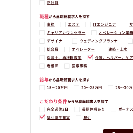
正社員
職種
から昼職転職求人を探す
事務
エステ
ITエンジニア
キャリアカウンセラー
オペレーション業
デザイナー
ウェディングプランナー
総合職
オペレーター
建築・土木
保育士、幼稚園教諭
介護、ヘルパー、ケ
看護師
医療事務
給与
から昼職転職求人を探す
15〜20万円
20〜25万円
25〜30
こだわり条件
から昼職転職求人を探す
完全週休2日
長期休暇あり
ボーナ
福利厚生充実
駅近