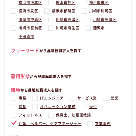
横浜市港北区
横浜市旭区
横浜市栄区
横浜市泉区
横浜市都筑区
川崎市川崎区
川崎市中原区
川崎市高津区
川崎市多摩区
川崎市宮前区
川崎市麻生区
藤沢市
小田原市
フリーワード
から昼職転職求人を探す
雇用形態
から昼職転職求人を探す
職種
から昼職転職求人を探す
事務
ITエンジニア
サービス業
営業
飲食
オペレーション業務
受付
フィットネス
保育士、幼稚園教諭
介護、ヘルパー、ケアマネージャー
営業事務