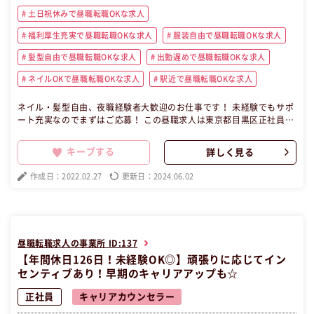
土日祝休みで昼職転職OKな求人
福利厚生充実で昼職転職OKな求人
服装自由で昼職転職OKな求人
髪型自由で昼職転職OKな求人
出勤遅めで昼職転職OKな求人
ネイルOKで昼職転職OKな求人
駅近で昼職転職OKな求人
ネイル・髪型自由、夜職経験者大歓迎のお仕事です！ 未経験でもサポ
ート充実なのでまずはご応募！ この昼職求人は東京都目黒区正社員キ
ャリアカウンセラーの昼職へ転職したい方の求人です。
キープする
詳しく見る
作成日：2022.02.27
更新日：2024.06.02
昼職転職求人の事業所 ID:137
【年間休日126日！未経験OK◎】頑張りに応じてイン
センティブあり！早期のキャリアアップも☆
正社員
キャリアカウンセラー