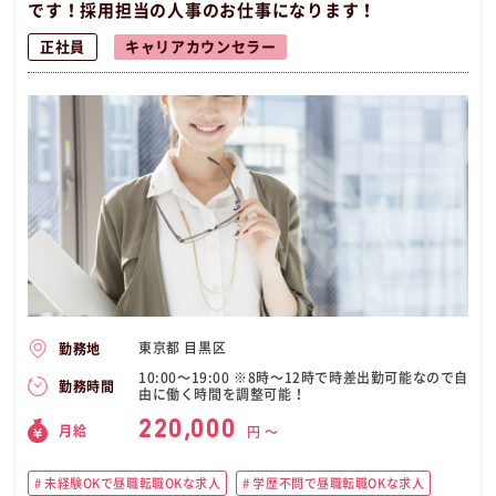
です！採用担当の人事のお仕事になります！
正社員
キャリアカウンセラー
東京都 目黒区
勤務地
10:00〜19:00 ※8時〜12時で時差出勤可能なので自
勤務時間
由に働く時間を調整可能！
220,000
月給
円 〜
未経験OKで昼職転職OKな求人
学歴不問で昼職転職OKな求人