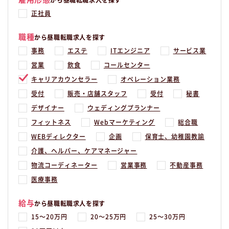
から昼職転職求人を探す
正社員
職種
から昼職転職求人を探す
事務
エステ
ITエンジニア
サービス業
営業
飲食
コールセンター
キャリアカウンセラー
オペレーション業務
受付
販売・店舗スタッフ
受付
秘書
デザイナー
ウェディングプランナー
フィットネス
Webマーケティング
総合職
WEBディレクター
企画
保育士、幼稚園教諭
介護、ヘルパー、ケアマネージャー
物流コーディネーター
営業事務
不動産事務
医療事務
給与
から昼職転職求人を探す
15〜20万円
20〜25万円
25〜30万円