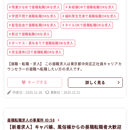
残業少なめで昼職転職OKな求人
未経験OKで昼職転職OKな求人
学歴不問で昼職転職OKな求人
福利厚生充実で昼職転職OKな求人
髪型自由で昼職転職OKな求人
ネイルOKで昼職転職OKな求人
駅近で昼職転職OKな求人
ボーナス・賞与ありで昼職転職OKな求人
完全週休2日で昼職転職OKな求人
【昼職・転職・求人】 この昼職求人は東京都中央区正社員キャリアカ
ウンセラーの昼職へ転職したい方の求人です。
キープする
詳しく見る
作成日：2025.11.28
更新日：2025.12.21
昼職転職求人の事業所 ID:58
【新着求人】キャバ嬢、風俗嬢からの昼職転職者大歓迎