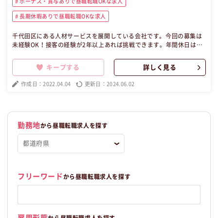
ボーナス・賞与ありで昼職転職OKな求人
長期休暇ありで昼職転職OKな求人
千代田区にある人材サービスを展開している会社です。今回の募集は
未経験OK！接客の経験が2年以上あれば挑戦できます。年間休日は12
6日と他社に比べても多く、土日祝お休み！仕事はもちろん、プライ
ベートも充実することができます♪特殊な知識やスキルは必要ありま
キープする
詳しく見る
せん！人と話すことが好きな方はぜひご応募ください☆ この昼職求人
は東京都千代田区正社員キャリアカウンセラーの昼職へ転職したい方
作成日：2022.04.04
更新日：2024.06.02
の求人です。
勤務地
から昼職転職求人を探す
フリーワード
から昼職転職求人を探す
雇用形態