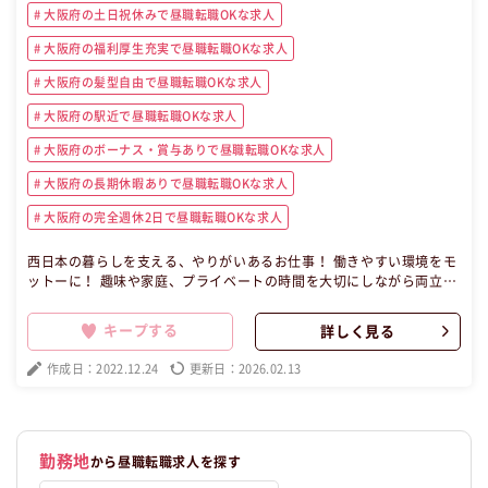
大阪府の土日祝休みで昼職転職OKな求人
大阪府の福利厚生充実で昼職転職OKな求人
大阪府の髪型自由で昼職転職OKな求人
大阪府の駅近で昼職転職OKな求人
大阪府のボーナス・賞与ありで昼職転職OKな求人
大阪府の長期休暇ありで昼職転職OKな求人
大阪府の完全週休2日で昼職転職OKな求人
西日本の暮らしを支える、やりがいあるお仕事！ 働きやすい環境をモ
ットーに！ 趣味や家庭、プライベートの時間を大切にしながら両立し
て働きたい方にピッタリなライフワークバランス♪ 自分らしさを大切
にしながら一緒に働きましょう◎ 所属する職場は全員で14名で、20
キープする
詳しく見る
～30代も多数活躍中してます★ 入社後はOJTで実務を習得して頂きま
す。 先輩スタッフが丁寧に教えてくれるので、自分のペースで仕事を
作成日：2022.12.24
更新日：2026.02.13
覚えてください！！ 定期的にミーティングも行っているので、業務の
不安や相談事を一緒に解決していきます！ 些細なことでもご相談くだ
さい◎ バックオフィスから支えるやりがいをぜひ実感してください☆
【昼職・転職・求人】 この昼職求人は大阪府大阪市北区契約社員事務
の昼職へ転職したい方の求人です。
勤務地
から昼職転職求人を探す