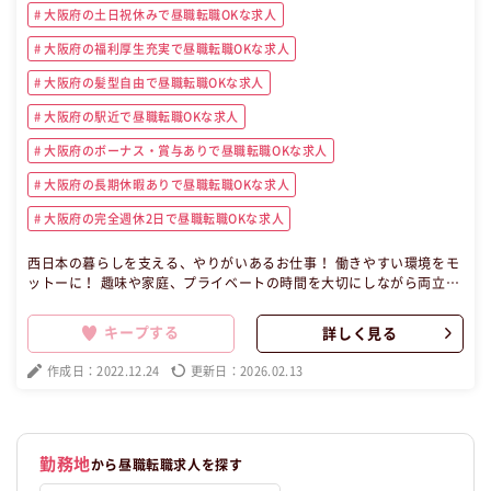
大阪府の土日祝休みで昼職転職OKな求人
大阪府の福利厚生充実で昼職転職OKな求人
大阪府の髪型自由で昼職転職OKな求人
大阪府の駅近で昼職転職OKな求人
大阪府のボーナス・賞与ありで昼職転職OKな求人
大阪府の長期休暇ありで昼職転職OKな求人
大阪府の完全週休2日で昼職転職OKな求人
西日本の暮らしを支える、やりがいあるお仕事！ 働きやすい環境をモ
ットーに！ 趣味や家庭、プライベートの時間を大切にしながら両立し
て働きたい方にピッタリなライフワークバランス♪ 自分らしさを大切
にしながら一緒に働きましょう◎ 所属する職場は全員で14名で、20
キープする
詳しく見る
～30代も多数活躍中してます★ 入社後はOJTで実務を習得して頂きま
す。 先輩スタッフが丁寧に教えてくれるので、自分のペースで仕事を
作成日：2022.12.24
更新日：2026.02.13
覚えてください！！ 定期的にミーティングも行っているので、業務の
不安や相談事を一緒に解決していきます！ 些細なことでもご相談くだ
さい◎ バックオフィスから支えるやりがいをぜひ実感してください☆
【昼職・転職・求人】 この昼職求人は大阪府大阪市北区契約社員事務
の昼職へ転職したい方の求人です。
勤務地
から昼職転職求人を探す