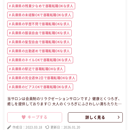
兵庫県の残業少なめで昼職転職OKな求人
兵庫県の未経験OKで昼職転職OKな求人
兵庫県の学歴不問で昼職転職OKな求人
兵庫県の服装自由で昼職転職OKな求人
兵庫県の髪型自由で昼職転職OKな求人
兵庫県の出勤遅めで昼職転職OKな求人
兵庫県のネイルOKで昼職転職OKな求人
兵庫県の駅近で昼職転職OKな求人
兵庫県の完全週休2日で昼職転職OKな求人
兵庫県のピアスOKで昼職転職OKな求人
当サロンは会員制のリラクゼーションサロンです♪ 健康とくつろぎ、
癒しを提供しております◎ 大人のくつろぎにふさわしい満ちたりた時
間を演出してくれる、ラウンジや特別室♪ 重厚なまでのインテリア
が、大切なお客さまとの語らいやクラブでの新しい出会いを豊かなも
キープする
詳しく見る
のに・・♪ ホテルならではの洗練されたおもてなし、きめ細やかな心
くばりをほしいままに、選ばれたメンバーさまだけにお届けいたしま
作成日：2023.03.18
更新日：2026.01.20
す！！ 【昼職・転職・求人】 この昼職求人は兵庫県神戸市中央区パー