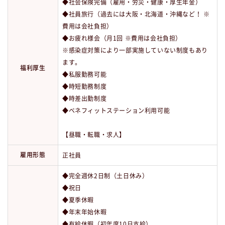
◆社会保険完備（雇用・労災・健康・厚生年金）
◆社員旅行（過去には大阪・北海道・沖縄など！ ※
費用は会社負担）
◆お疲れ様会（月1回 ※費用は会社負担）
※感染症対策により一部実施していない制度もあり
ます。
福利厚生
◆私服勤務可能
◆時短勤務制度
◆時差出勤制度
◆ベネフィットステーション利用可能
【昼職・転職・求人】
雇用形態
正社員
◆完全週休2日制（土日休み）
◆祝日
◆夏季休暇
◆年末年始休暇
◆有給休暇（初年度10日支給）