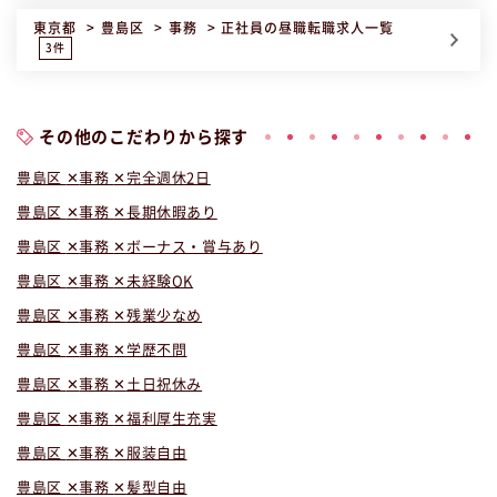
東京都
豊島区
事務
正社員
の昼職転職求人一覧
3件
その他のこだわりから探す
豊島区
事務
完全週休2日
豊島区
事務
長期休暇あり
豊島区
事務
ボーナス・賞与あり
豊島区
事務
未経験OK
豊島区
事務
残業少なめ
豊島区
事務
学歴不問
豊島区
事務
土日祝休み
豊島区
事務
福利厚生充実
豊島区
事務
服装自由
豊島区
事務
髪型自由