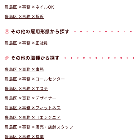
豊島区
事務
ネイルOK
豊島区
事務
駅近
その他の雇用形態から探す
豊島区
事務
正社員
その他の職種から探す
豊島区
事務
事務
豊島区
事務
コールセンター
豊島区
事務
エステ
豊島区
事務
デザイナー
豊島区
事務
フィットネス
豊島区
事務
ITエンジニア
豊島区
事務
販売・店舗スタッフ
豊島区
事務
営業