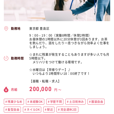
東京都 豊島区
勤務地
9：00～19：00（実働8時間／休憩2時間）
お昼休憩の1時間以外に20分休憩が3回あります、お茶
を飲んだり、話をしたり一息つきながら効率よく仕事を
しましょう。
☆まれに残業が発生することもありますが多い人でも月
5時間以下。
勤務時間
メリハリをつけて働ける環境です。
☆水曜日は【早帰りデー】♪
いつもより1時間早い18：00終了です！
【昼職・転職・求人】
200,000
月給
円 〜
残業少なめ
未経験OK
学歴不問
土日祝休み
服装自由
髪型自由
ネイルOK
駅近
完全週休2日