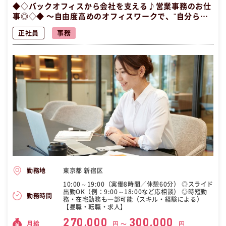
◆◇バックオフィスから会社を支える♪営業事務のお仕
事◎◇◆ 〜自由度高めのオフィスワークで、"自分らし
く"キャリアを築こう！ 〜
正社員
事務
東京都 新宿区
勤務地
10:00～19:00（実働8時間／休憩60分） ◎スライド
出勤OK（例：9:00～18:00など応相談） ◎時短勤
勤務時間
務・在宅勤務も一部可能（スキル・経験による）
【昼職・転職・求人】
270,000
300,000
月給
円 〜
円