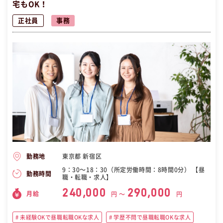
宅もOK！
正社員
事務
東京都 新宿区
勤務地
9：30〜18：30（所定労働時間：8時間0分） 【昼
勤務時間
職・転職・求人】
240,000
290,000
月給
円 〜
円
未経験OKで昼職転職OKな求人
学歴不問で昼職転職OKな求人