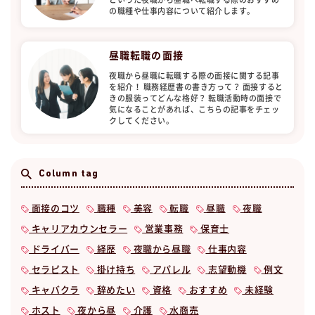
の職種や仕事内容について紹介します。
昼職転職の面接
夜職から昼職に転職する際の面接に関する記事
を紹介！ 職務経歴書の書き方って？ 面接すると
きの服装ってどんな格好？ 転職活動時の面接で
気になることがあれば、こちらの記事をチェッ
クしてください。
Column tag
面接のコツ
職種
美容
転職
昼職
夜職
キャリアカウンセラー
営業事務
保育士
ドライバー
経歴
夜職から昼職
仕事内容
セラピスト
掛け持ち
アパレル
志望動機
例文
キャバクラ
辞めたい
資格
おすすめ
未経験
ホスト
夜から昼
介護
水商売