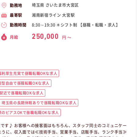
埼玉県 さいたま市大宮区
勤務地
湘南新宿ライン 大宮駅
最寄駅
8:30～19:30 ＊シフト制 【昼職・転職・求人】
勤務時間
250,000
月給
円 〜
福利厚生充実で昼職転職OKな求人
髪型自由で昼職転職OKな求人
駅近で昼職転職OKな求人
埼玉県の長期休暇ありで昼職転職OKな求人
のピアスOKで昼職転職OKな求人
です♪ お客様への接客面はもちろん、スタッフ同士のコミュニケー
ように、収入面では≪技術手当、営業手当、店販手当、ランク手当≫