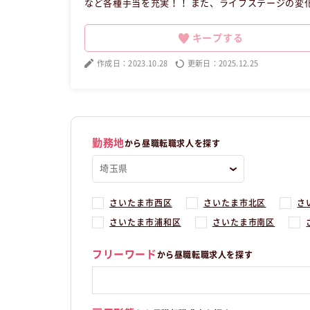
など各種手当を充実！！ また、ライフステージの変
育てに対して理解のある環境づくり を実現しています。 【昼職・転職・求人】 この昼職求人は埼玉県さい
正社員サービス業の昼職へ転職したい方の求人です
キープする
作成日：2023.10.28
更新日：2025.12.25
勤務地
から昼職転職求人を探す
さいたま市西区
さいたま市北区
さ
さいたま市浦和区
さいたま市南区
フリーワード
から昼職転職求人を探す