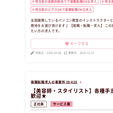
埼玉県の長期休暇ありで昼職転職OKな求人
埼玉
埼玉県のピアスOKで昼職転職OKな求人
全国展開しているパソコン教室のインストラクターと
務地をお選び頂けます♪ 【昼職・転職・求人】 この昼職求人は埼玉県さいたま市浦和区正社員サービス業の昼職へ転職し
たい方の求人です。
キープする
作成日：2023.10.08
更新日：2025.12.27
昼職転職求人の事業所 ID:420
【美容師・スタイリスト】各種手当
歓迎★
正社員
サービス業