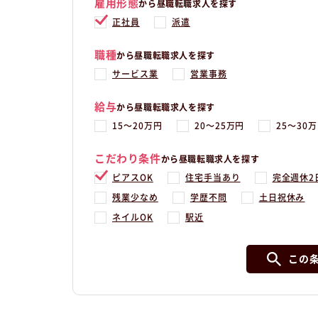
雇用形態
から昼職転職求人を探す
正社員
派遣
職種
から昼職転職求人を探す
サービス業
営業事務
給与
から昼職転職求人を探す
15〜20万円
20〜25万円
25〜30
こだわり条件
から昼職転職求人を探す
ピアスOK
住宅手当あり
完全週休2
残業少なめ
学歴不問
土日祝休み
ネイルOK
駅近
この