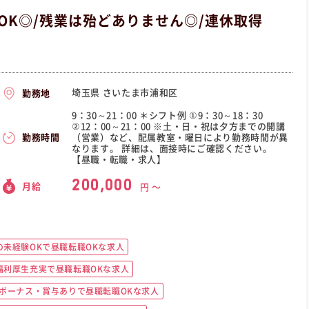
OK◎/残業は殆どありません◎/連休取得
埼玉県 さいたま市浦和区
勤務地
9：30～21：00 ＊シフト例 ①9：30～18：30
②12：00～21：00 ※土・日・祝は夕方までの開講
（営業）など、配属教室・曜日により勤務時間が異
勤務時間
なります。 詳細は、面接時にご確認ください。
【昼職・転職・求人】
200,000
月給
円 〜
未経験OKで昼職転職OKな求人
福利厚生充実で昼職転職OKな求人
ボーナス・賞与ありで昼職転職OKな求人