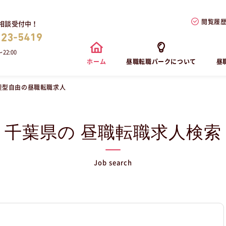
閲覧履
相談受付中！
823-5419
22:00
ホーム
昼職転職パークについて
昼
髪型自由の昼職転職求人
千葉県の 昼職転職求人検索
Job search