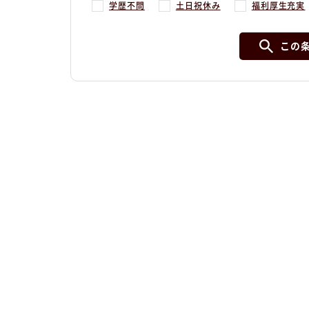
学歴不問
土日祝休み
福利厚生充実
この