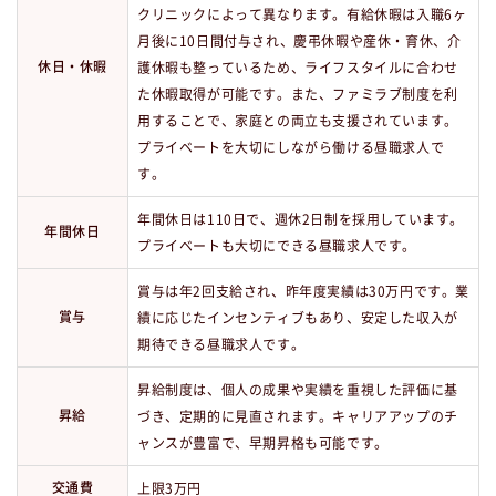
クリニックによって異なります。有給休暇は入職6ヶ
月後に10日間付与され、慶弔休暇や産休・育休、介
休日・休暇
護休暇も整っているため、ライフスタイルに合わせ
た休暇取得が可能です。また、ファミラブ制度を利
用することで、家庭との両立も支援されています。
プライベートを大切にしながら働ける昼職求人で
す。
年間休日は110日で、週休2日制を採用しています。
年間休日
プライベートも大切にできる昼職求人です。
賞与は年2回支給され、昨年度実績は30万円です。業
賞与
績に応じたインセンティブもあり、安定した収入が
期待できる昼職求人です。
昇給制度は、個人の成果や実績を重視した評価に基
昇給
づき、定期的に見直されます。キャリアアップのチ
ャンスが豊富で、早期昇格も可能です。
交通費
上限3万円