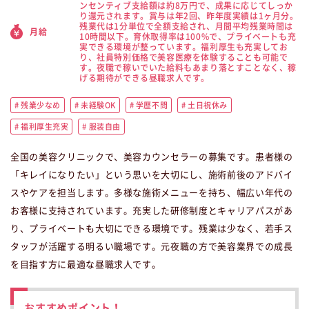
ンセンティブ支給額は約8万円で、成果に応じてしっか
り還元されます。賞与は年2回、昨年度実績は1ヶ月分。
残業代は1分単位で全額支給され、月間平均残業時間は
月給
10時間以下。育休取得率は100%で、プライベートも充
実できる環境が整っています。福利厚生も充実してお
り、社員特別価格で美容医療を体験することも可能で
す。夜職で稼いでいた給料もあまり落とすことなく、稼
げる期待ができる昼職求人です。
残業少なめ
未経験OK
学歴不問
土日祝休み
福利厚生充実
服装自由
全国の美容クリニックで、美容カウンセラーの募集です。患者様の
「キレイになりたい」という思いを大切にし、施術前後のアドバイ
スやケアを担当します。多様な施術メニューを持ち、幅広い年代の
お客様に支持されています。充実した研修制度とキャリアパスがあ
り、プライベートも大切にできる環境です。残業は少なく、若手ス
タッフが活躍する明るい職場です。元夜職の方で美容業界での成長
を目指す方に最適な昼職求人です。
おすすめポイント！