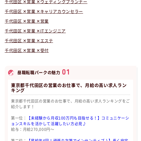
千代田区
営業
ウェディングプランナー
千代田区
営業
キャリアカウンセラー
千代田区
営業
営業
千代田区
営業
ITエンジニア
千代田区
営業
エステ
千代田区
営業
受付
01
昼職転職パークの魅力
東京都千代田区の営業のお仕事で、月給の高い求人ラン
キング
東京都千代田区の営業のお仕事で、月給の高い求人ランキングをご
紹介します！
第一位：
【未経験から月収100万円も目指せる！】コミュニケーシ
ョンスキルを活かして活躍したい方必見♪
給与：月給270,000円〜
第二位：
【昇給年4回！頑張り次第でインセンティブ♪】長く安定