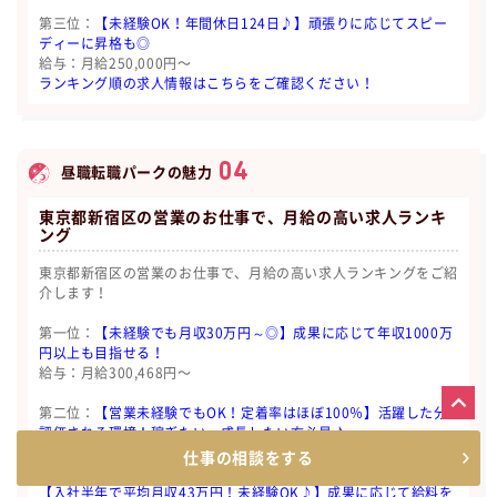
第三位：
【未経験OK！年間休日124日♪】頑張りに応じてスピー
ディーに昇格も◎
給与：月給250,000円〜
ランキング順の求人情報はこちらをご確認ください！
04
昼職転職パークの魅力
東京都新宿区の営業のお仕事で、月給の高い求人ランキ
ング
東京都新宿区の営業のお仕事で、月給の高い求人ランキングをご紹
介します！
第一位：
【未経験でも月収30万円～◎】成果に応じて年収1000万
円以上も目指せる！
給与：月給300,468円〜
第二位：
【営業未経験でもOK！定着率はほぼ100％】活躍した分
評価される環境！稼ぎたい・成長したい方必見♪
給与：月給280,000円〜
仕事の相談をする
【入社半年で平均月収43万円！未経験OK♪】成果に応じて給料を